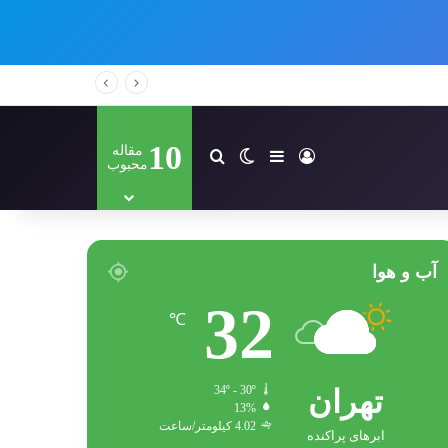
10
مقاله
ورود
سایدبار
تغییر پوسته
جستجو برای
محبوب
آب و هوا
32
℃
تهران
34º - 30º
13%
4.02 کیلومتر/ساعت
ابرهای پراکنده