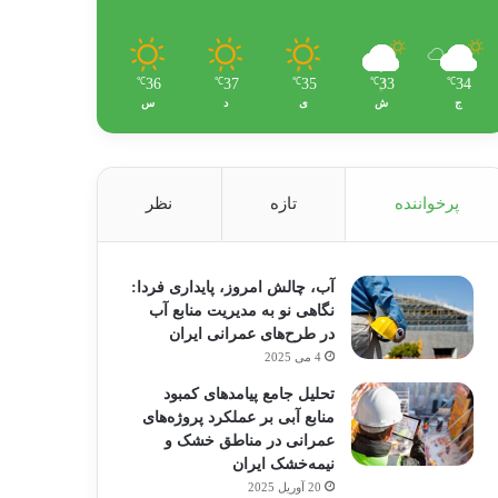
36
37
35
33
34
℃
℃
℃
℃
℃
ج
ش
ی
د
س
پرخواننده
تازه
نظر
آب، چالش امروز، پایداری فردا:
نگاهی نو به مدیریت منابع آب
در طرح‌های عمرانی ایران
4 می 2025
تحلیل جامع پیامدهای کمبود
منابع آبی بر عملکرد پروژه‌های
عمرانی در مناطق خشک و
نیمه‌خشک ایران
20 آوریل 2025