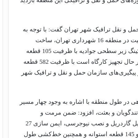
ک شهرداری منطقه 16، از پروژه‌های حمل و نقل و ترافیکی این منطقه بازدید
مل و نقل ترافیک شهر تهران گفت: با توجه به
وسعت مختصات جغرافیایی و تراکم جمعیت در منطقه 16 شهرداری تهران، ساخت
پارکینگ‌های محلی منطقه‌ای همچون پارکینگ زیر سطحی جوادیه با ظرفیت 105 قطعه
پارکینگ در دو طبقه و پارکینگ بعثت که در حال تجهیز کارگاه است با ظرفیت 582 قطعه
 از برنامه‌ها و پیگیری‌های سازمان حمل و نقل و ترافیک شهر
اهی در طول منطقه با اشاره به وجود چهار مسیر
تندگویان و بعثت، افزود: ضمن مرمت و
بازسازی تجهیزات ایمنی بزرگراهی از قبیل گاردریل و نصب نیوجرسی، ایمن سازی 27
دماغه بزرگراهی با 56 قطعه کاشن تانک و 145 قطعه استوانه و همچنین خط‌کشی طول