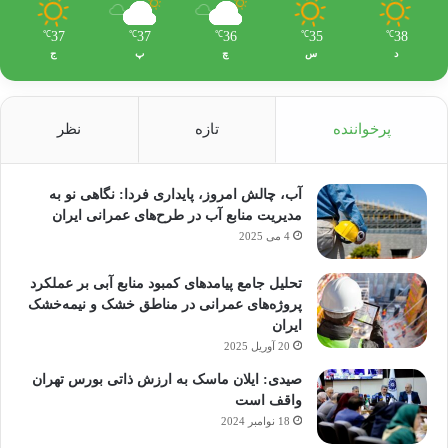
37
37
36
35
38
℃
℃
℃
℃
℃
د
س
چ
پ
ج
پرخواننده
تازه
نظر
آب، چالش امروز، پایداری فردا: نگاهی نو به
مدیریت منابع آب در طرح‌های عمرانی ایران
4 می 2025
تحلیل جامع پیامدهای کمبود منابع آبی بر عملکرد
پروژه‌های عمرانی در مناطق خشک و نیمه‌خشک
ایران
20 آوریل 2025
صیدی: ایلان ماسک به ارزش ذاتی بورس تهران
واقف است
18 نوامبر 2024