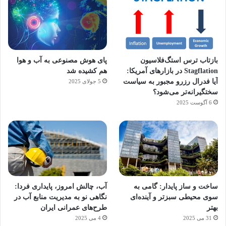
بازتاب ترس استگ‌فلاسیون
پای هوش مصنوعی به آب و هوا
Stagflation در بازارهای آمریکا:
هم کشیده شد
آیا فدرال رزرو مجبور به سیاست
5 جولای 2025
سختگیرانه‌تر می‌شود؟
6 آگوست 2025
آماده
ی سفر
ورزش
عکاسی
هدفون
برای
مجازی
با
با طعم
های
ساخت و ساز پایدار: گامی به
آب، چالش امروز، پایداری فردا:
کشف
…
ساعت
2023
سوی محیطی سبزتر و آینده‌ای
نگاهی نو به مدیریت منابع آب در
توسط
توسط
توسط
هوشمند
توسط
توسط
بهتر
طرح‌های عمرانی ایران
ژاکت
ژاکت
ژاکت
ژاکت
ژاکت
31 می 2025
4 می 2025
در
در
در
در
در