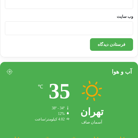
وب‌ سایت
آب و هوا
35
℃
تهران
38º - 34º
12%
4.02 کیلومتر/ساعت
آسمان صاف