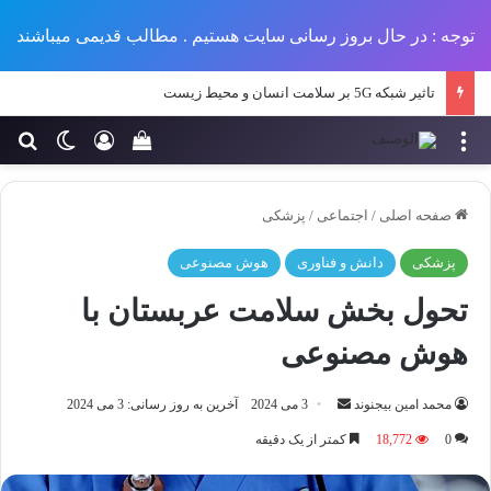
توجه : در حال بروز رسانی سایت هستیم . مطالب قدیمی میباشند
تاثیر شبکه 5G بر سلامت انسان و محیط زیست
منو
ورود
تغییر پو
جس
سبد خرید خود را مش
صفحه اصلی
/
اجتماعی
/
پزشکی
پزشکی
دانش و فناوری
هوش مصنوعی
تحول بخش سلامت عربستان با
هوش مصنوعی
ارسال
محمد امین بیجنوند
3 می 2024
آخرین به روز رسانی: 3 می 2024
ایمیل
0
18,772
کمتر از یک دقیقه