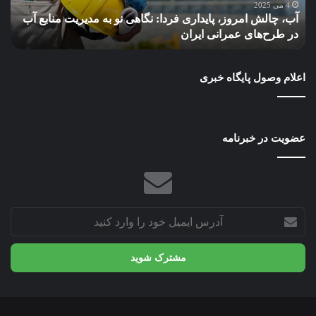
به
بهر
4 می 2025
آب، چالش امروز، پایداری فردا: نگاهی نو به مدیریت منابع آب
چ
مدیریت
ببر
در طرح‌های عمرانی ایران
ب
منابع
آب
در
اعلام وصول پایگاه خبری
طرح‌های
عمرانی
ایران
عضویت در خبرنامه
آدرس
ایمیل
خود
را
وارد
کنید