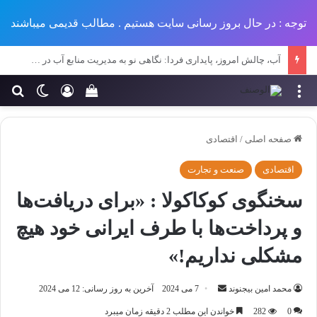
توجه : در حال بروز رسانی سایت هستیم . مطالب قدیمی میباشند
تحلیل جامع پیامدهای کمبود منابع آبی بر عملکرد پروژه‌های عمرانی در مناطق خشک و نیمه‌خشک ایران
منو
ورود
تغییر پو
جس
سبد خرید خود را مش
صفحه اصلی
/
اقتصادی
اقتصادی
صنعت و تجارت
سخنگوی کوکاکولا : «برای دریافت‌ها
و پرداخت‌ها با طرف ایرانی خود هیچ
مشکلی نداریم!»
ارسال
محمد امین بیجنوند
7 می 2024
آخرین به روز رسانی: 12 می 2024
ایمیل
0
282
خواندن این مطلب 2 دقیقه زمان میبرد