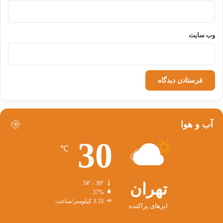
گرت هارزمن، سخنگوی شرکت “کوکا کولا” در
برلین می‌گوید: «کوکا کولا در همه جای جهان طبق
وب‌ سایت
فرمول یکسانی درست می‌شود. حتی آبی که برای
تهیه آن استفاده می‌شود آب معمولی همان منطقه
است که تنها بنا بر استاندارهای کمپانی یکبار دیگر
به طور ویژه آماده می‌شود.»
آب و هوا
آمریکا
ایران
کوکاکولا
30
℃
کپی لینک
تهران
34º - 30º
37%
3.33 کیلومتر/ساعت
ابرهای پراکنده