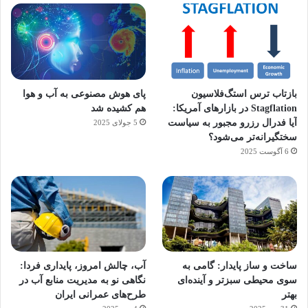
بازتاب ترس استگ‌فلاسیون
پای هوش مصنوعی به آب و هوا
Stagflation در بازارهای آمریکا:
هم کشیده شد
آیا فدرال رزرو مجبور به سیاست
5 جولای 2025
سختگیرانه‌تر می‌شود؟
6 آگوست 2025
آماده
ی سفر
ورزش
عکاسی
هدفون
برای
مجازی
با
با طعم
های
ساخت و ساز پایدار: گامی به
آب، چالش امروز، پایداری فردا:
کشف
…
ساعت
2023
سوی محیطی سبزتر و آینده‌ای
نگاهی نو به مدیریت منابع آب در
توسط
توسط
توسط
هوشمند
توسط
توسط
بهتر
طرح‌های عمرانی ایران
ژاکت
ژاکت
ژاکت
ژاکت
ژاکت