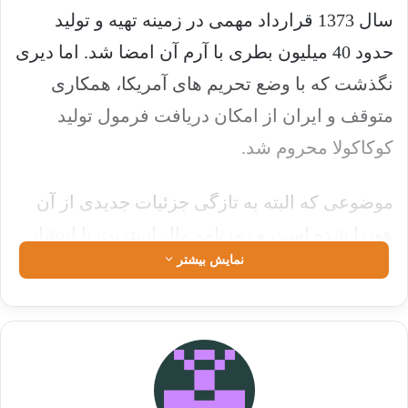
سال 1373 قرارداد مهمی در زمینه تهیه و تولید
حدود 40 میلیون بطری با آرم آن امضا شد. اما دیری
نگذشت که با وضع تحریم های آمریکا، همکاری
متوقف و ایران از امکان دریافت فرمول تولید
کوکاکولا محروم شد.
موضوعی که البته به تازگی جزئیات جدیدی از آن
هویدا شده است و روزنامه وال استریت با انتشار
نمایش بیشتر
گزارش مستندی اعلام کرده است که شریک ایرانی
این کمپانی مواد اولیه خود را با اجازه و هماهنگی
کامل کوکاکولای آمریکا، از طریق نمایندگی ایرلند
خریداری می‌کند.