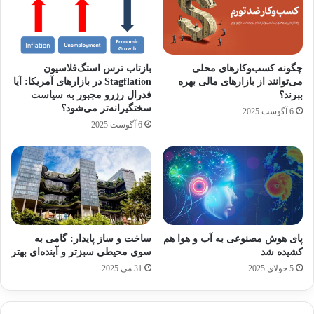
محبوبیت این نوشیدنی تا حدی افزایش پیدا کرد که
در جنگ جهانی دوم کوکاکولا به عنوان یک کالا مهم
چگونه کسب‌وکارهای محلی
بازتاب ترس استگ‌فلاسیون
جنگی تبدیل شد و هر سرباز آمریکایی سهمیه
می‌توانند از بازارهای مالی بهره
Stagflation در بازارهای آمریکا: آیا
مشخصی را برای دریافت آن داشت، این بدان دلیل
ببرند؟
فدرال رزرو مجبور به سیاست
سختگیرانه‌تر می‌شود؟
6 آگوست 2025
بود که از این راه سربازان آمریکایی با این
6 آگوست 2025
نوشیدنی انرژی زا تقویت شوند.
در سال ۱۹۸۵ اتفاق مهمی در تاریخچه کوکاکولا رخ
داد و در این سال شرکت به دنبال بررسی ذائقه‌های
مشتریان خود و دنبال کردن ذائقه‌های جدید، تصمیم
پای هوش مصنوعی به آب و هوا هم
ساخت و ساز پایدار: گامی به
کشیده شد
سوی محیطی سبزتر و آینده‌ای بهتر
گرفت فرمول ساخت نوشابه‌های خود را تغییر دهد
5 جولای 2025
31 می 2025
و نوشابه‌های جدید را با عنوان «نیوکوک» (New
Coke) روانه بازار کرد؛ اما نیوکوک سرنوشت خوبی