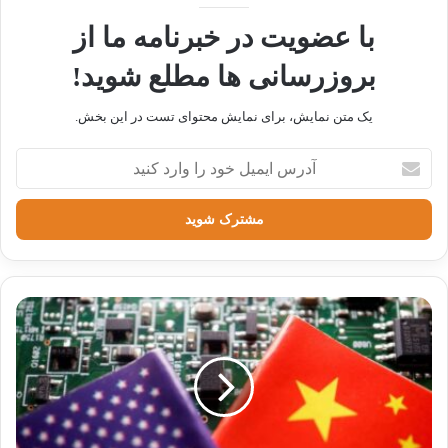
با عضویت در خبرنامه ما از
تحلیل جامع پیامدهای کمبود منابع
بروزرسانی ها مطلع شوید!
آبی بر عملکرد پروژه‌های عمرانی
یک متن نمایش، برای نمایش محتوای تست در این بخش.
در مناطق خشک و نیمه‌خشک ایران
آدرس
20 آوریل 2025
ایمیل
خود
صیدی: ایلان ماسک به ارزش ذاتی
را
بورس تهران واقف است
وارد
کنید
18 نوامبر 2024
مروری بر تاریخچه کوکاکولا
کوکاکولا (coca- cola) که با نام کوک (Coke) نیز
شناخته می شود، یک کارخانه تولیدکننده نوشیدنی