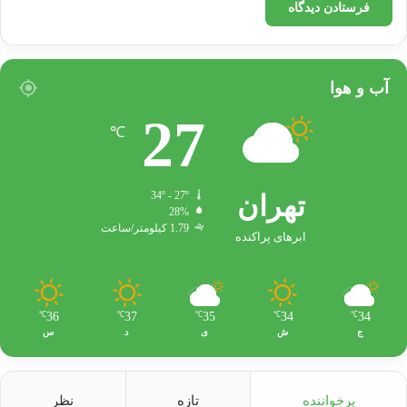
وجود دارد.
The Role of Islam in Iranian Life
–
آب و هوا
27
The Evolution of Apartment Living
–
℃
Iranian Architecture
–
تهران
34º - 27º
28%
1.79 کیلومتر/ساعت
ابرهای پراکنده
آپارتمان
ایرانی-اسلامی
سبک زندگی
هویت ملی
36
37
35
34
34
℃
℃
℃
℃
℃
ج
ش
ی
د
س
کپی لینک
پرخواننده
تازه
نظر