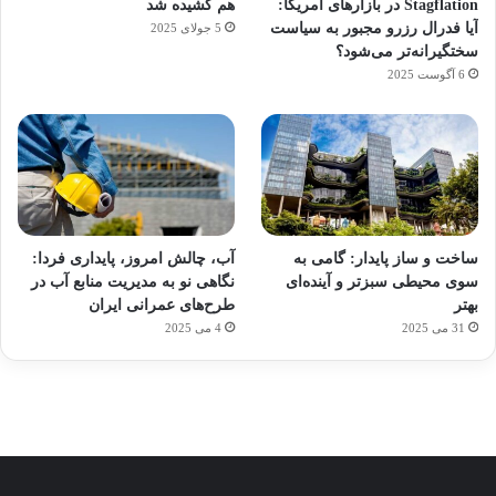
Stagflation در بازارهای آمریکا:
هم کشیده شد
آیا فدرال رزرو مجبور به سیاست
5 جولای 2025
سختگیرانه‌تر می‌شود؟
6 آگوست 2025
آماده
ی سفر
ورزش
عکاسی
هدفون
برای
مجازی
با
با طعم
های
ساخت و ساز پایدار: گامی به
آب، چالش امروز، پایداری فردا:
کشف
…
ساعت
2023
سوی محیطی سبزتر و آینده‌ای
نگاهی نو به مدیریت منابع آب در
توسط
توسط
توسط
هوشمند
توسط
توسط
بهتر
طرح‌های عمرانی ایران
ژاکت
ژاکت
ژاکت
ژاکت
ژاکت
31 می 2025
4 می 2025
در
در
در
در
در
دسامبر
دسامبر
دسامبر
دسامبر
دسامبر
12, 2022
12, 2022
12, 2022
12, 2022
12, 2022