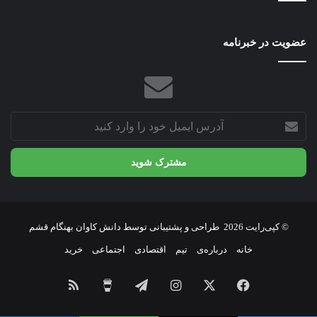
عضویت در خبرنامه
آدرس
ایمیل
خود
را
وارد
کنید
© کپی‌رایت 2026
طراحی و پشتیبانی توسط
دانش کاوان بهنگام قشم
خانه
درباره‌ی
تیم
اقتصادی
اجتماعی
خرید
فیسبوک
X
اینستاگرام
تلگرام
برای
خوراک