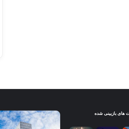
…
ورزش با ساعت هوشمند
عکاسی با طع
توسط ژاکت
توسط ژاکت
در دسامبر 12, 2022
در دسامبر 12, 2022
 های بازبینی شده
ساخت
و
عی
ساز