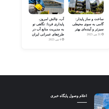
ساخت و ساز پایدار:
آب، چالش امروز،
گامی به سوی محیطی
پایداری فردا: نگاهی نو
سبزتر و آینده‌ای بهتر
به مدیریت منابع آب در
طرح‌های عمرانی ایران
31 می 2025
م
هدفون های 2023
4 می 2025
توسط ژاکت
در دسامبر 12, 2022
آب،
اعلام وصول پایگاه خبری
چگونه
چالش
کسب‌وکارهای
امروز،
محلی