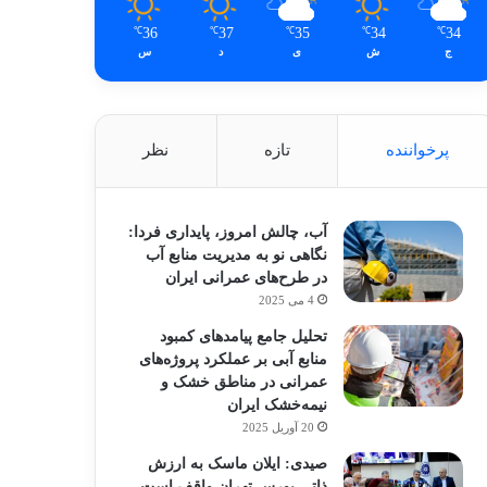
36
37
35
34
34
℃
℃
℃
℃
℃
ج
ش
ی
د
س
پرخواننده
تازه
نظر
آب، چالش امروز، پایداری فردا:
نگاهی نو به مدیریت منابع آب
در طرح‌های عمرانی ایران
4 می 2025
تحلیل جامع پیامدهای کمبود
منابع آبی بر عملکرد پروژه‌های
عمرانی در مناطق خشک و
نیمه‌خشک ایران
20 آوریل 2025
صیدی: ایلان ماسک به ارزش
ذاتی بورس تهران واقف است