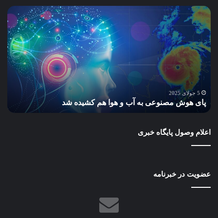
پای
سا
هوش
و
مصنوعی
ساز
به
پاید
آب
گام
و
به
هوا
سو
هم
مح
س
کشیده
سبز
5 جولای 2025
پای هوش مصنوعی به آب و هوا هم کشیده شد
ب
شد
و
آیند
بهتر
اعلام وصول پایگاه خبری
عضویت در خبرنامه