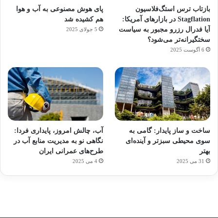
بازتاب ترس استگ‌فلاسیون
پای هوش مصنوعی به آب و هوا
Stagflation در بازارهای آمریکا:
هم کشیده شد
آیا فدرال رزرو مجبور به سیاست
5 جولای 2025
سختگیرانه‌تر می‌شود؟
6 آگوست 2025
آماده
ی سفر
ورزش
عکاسی
هدفون
برای
مجازی
با
با طعم
های
ساخت و ساز پایدار: گامی به
آب، چالش امروز، پایداری فردا:
کشف
…
ساعت
2023
سوی محیطی سبزتر و آینده‌ای
نگاهی نو به مدیریت منابع آب در
توسط
توسط
توسط
هوشمند
توسط
توسط
بهتر
طرح‌های عمرانی ایران
ژاکت
ژاکت
ژاکت
ژاکت
ژاکت
31 می 2025
4 می 2025
در
در
در
در
در
دسامبر
دسامبر
دسامبر
دسامبر
دسامبر
12, 2022
12, 2022
12, 2022
12, 2022
12, 2022