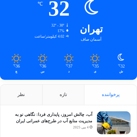
32
℃
تهران
32º - 30º
17%
4.02 کیلومتر/ساعت
آسمان صاف
36
36
37
35
32
℃
℃
℃
℃
℃
ش
ی
د
س
چ
پرخواننده
تازه
نظر
آب، چالش امروز، پایداری فردا: نگاهی نو به
مدیریت منابع آب در طرح‌های عمرانی ایران
4 می 2025