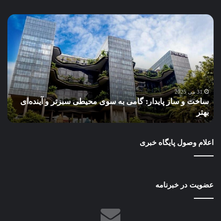
ساخت
آب،
و
چا
ساز
امر
پایدار:
پای
گامی
فرد
به
نگا
سوی
نو
محیطی
به
31 می 2025
ساخت و ساز پایدار: گامی به سوی محیطی سبزتر و آینده‌ای
آ
سبزتر
مدی
بهتر
د
و
مناب
آینده‌ای
آب
بهتر
در
اعلام وصول پایگاه خبری
طرح
عمر
ایر
عضویت در خبرنامه