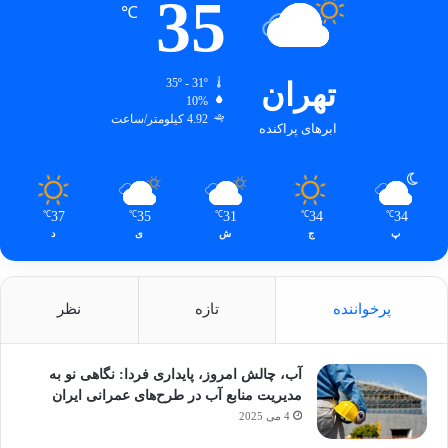
35
℃
تهران
35º - 31º
10%
4.92 کیلومتر/ساعت
ابرهای پراکنده
37
35
31
34
34
℃
℃
℃
℃
℃
پ
ج
ش
ی
د
پرخواننده
تازه
نظر
آب، چالش امروز، پایداری فردا: نگاهی نو به
مدیریت منابع آب در طرح‌های عمرانی ایران
4 می 2025