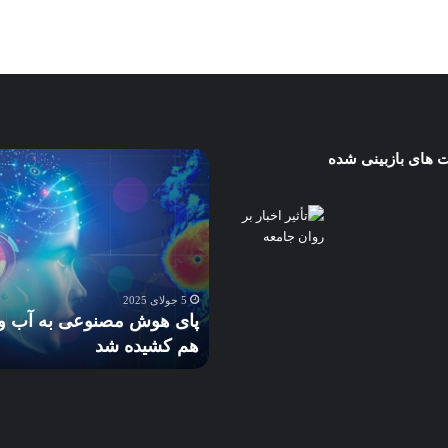
 های بازبینی شده
پای
هوش
فلاسیون
مصنوعی
Stagf
به
آب
ای
و
تاب ترس استگ‌فلاسیون
هوا
Stagflation در بازارهای آمریکا: آیا
5 جولای 2025
هم
ال رزرو مجبور به سیاست
پای هوش مصنوعی به آب و 
کشیده
گیرانه‌تر می‌شود؟
هم کشیده شد
شد
ت
انه‌تر