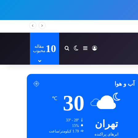
10
مقاله
ورود
سایدبار
تغییر پوسته
جستجو برای
محبوب
آب و هوا
30
℃
تهران
33º - 28º
15%
1.79 کیلومتر/ساعت
ابرهای پراکنده