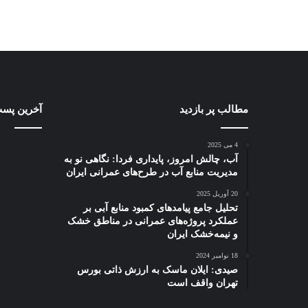
چگونه
مطالب پر بازدید
بازتاب
آخرین پست
کسب‌وکارهای
ترس
محلی
استگ‌
4 می 2025
می‌توانند
lation
آب، چالش امروز، پایداری فردا: نگاهی نو به
از
در
مدیریت منابع آب در طرح‌های عمرانی ایران
6 آگوست 2025
بازارهای
بازاره
باز
6 آگوست 2025
20 آوریل 2025
مالی
آمریکا:
 پایداری فردا:
چگونه کسب‌وکارهای محلی
تحلیل جامع پیامدهای کمبود منابع آبی بر
بهره
آیا
ریت منابع آب در
می‌توانند از بازارهای مالی بهره
فدر
عملکرد پروژه‌های عمرانی در مناطق خشک
ببرند؟
فدرال
و نیمه‌خشک ایران
 ایران
ببرند؟
سخت
رزرو
مجبور
18 نوامبر 2024
به
صیدی: ایلان ماسک به ارزش ذاتی بورس
سیاس
تهران واقف است
سختگیر