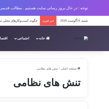
توجه : در حال بروز رسانی سایت هستیم . مطالب قدیمی 
شنبه, 8 آگوست 2026
چگونه کسب‌وکارهای محلی می‌تو
خبر فوری
خانه
اجتماعی
اقتصا
صفحه اصلی
/
تنش هاى نظامى
تنش هاى نظامى