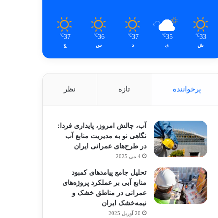
37
36
37
35
33
℃
℃
℃
℃
℃
ش
ی
د
س
چ
پرخواننده
تازه
نظر
آب، چالش امروز، پایداری فردا:
نگاهی نو به مدیریت منابع آب
در طرح‌های عمرانی ایران
4 می 2025
تحلیل جامع پیامدهای کمبود
منابع آبی بر عملکرد پروژه‌های
عمرانی در مناطق خشک و
نیمه‌خشک ایران
20 آوریل 2025