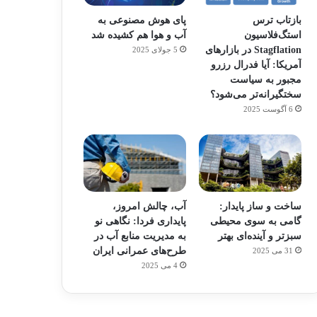
بازتاب ترس
پای هوش مصنوعی به
استگ‌فلاسیون
آب و هوا هم کشیده شد
Stagflation در بازارهای
5 جولای 2025
آمریکا: آیا فدرال رزرو
مجبور به سیاست
سختگیرانه‌تر می‌شود؟
6 آگوست 2025
ساخت و ساز پایدار:
آب، چالش امروز،
گامی به سوی محیطی
پایداری فردا: نگاهی نو
سبزتر و آینده‌ای بهتر
به مدیریت منابع آب در
طرح‌های عمرانی ایران
31 می 2025
م
هدفون های 2023
4 می 2025
توسط ژاکت
در دسامبر 12, 2022