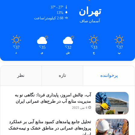
تهران
37º - 27º
13%
2.68 کیلومتر/ساعت
آسمان صاف
37
35
32
33
37
℃
℃
℃
℃
℃
پ
ج
ش
ی
د
پرخواننده
تازه
نظر
آب، چالش امروز، پایداری فردا: نگاهی نو به
مدیریت منابع آب در طرح‌های عمرانی ایران
4 می 2025
تحلیل جامع پیامدهای کمبود منابع آبی بر عملکرد
پروژه‌های عمرانی در مناطق خشک و نیمه‌خشک
ایران