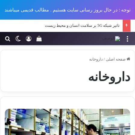
توجه : در حال بروز رسانی سایت هستیم . مطالب قدیمی میباشند
تاثیر شبکه 5G بر سلامت انسان و محیط زیست
منو
ورود
تغییر پو
جس
سبد خرید خود را مش
صفحه اصلی
/
داروخانه
داروخانه