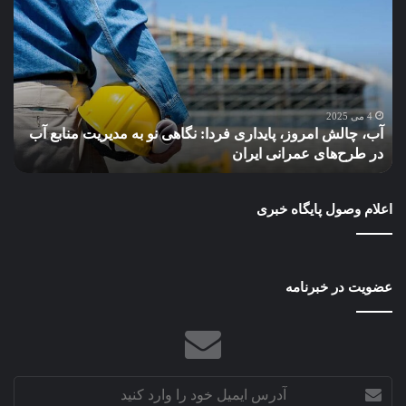
چالش
کسب
امروز،
محل
پایداری
می‌
فردا:
از
نگاهی
باز
نو
مال
به
بهر
4 می 2025
آب، چالش امروز، پایداری فردا: نگاهی نو به مدیریت منابع آب
چ
مدیریت
ببر
در طرح‌های عمرانی ایران
ب
منابع
آب
در
اعلام وصول پایگاه خبری
طرح‌های
عمرانی
ایران
عضویت در خبرنامه
آدرس
ایمیل