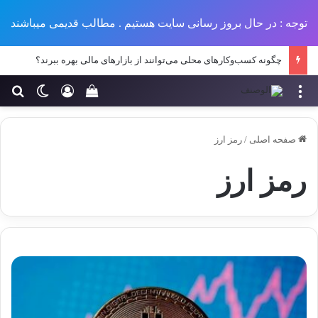
توجه : در حال بروز رسانی سایت هستیم . مطالب قدیمی میباشند
چگونه کسب‌وکارهای محلی می‌توانند از بازارهای مالی بهره ببرند؟
منو
ورود
تغییر پو
جس
سبد خرید خود را مش
صفحه اصلی
/
رمز ارز
رمز ارز