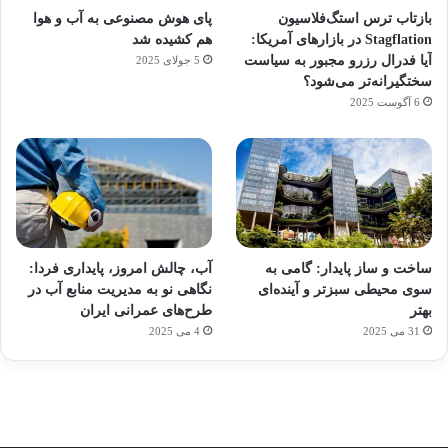
بازتاب ترس استگ‌فلاسیون
پای هوش مصنوعی به آب و هوا
Stagflation در بازارهای آمریکا:
هم کشیده شد
آیا فدرال رزرو مجبور به سیاست
5 جولای 2025
سختگیرانه‌تر می‌شود؟
6 آگوست 2025
آماده
ی سفر
ورزش
عکاسی
هدفون
برای
مجازی
با
با طعم
های
ساخت و ساز پایدار: گامی به
آب، چالش امروز، پایداری فردا:
کشف
…
ساعت
2023
سوی محیطی سبزتر و آینده‌ای
نگاهی نو به مدیریت منابع آب در
توسط
توسط
توسط
هوشمند
توسط
توسط
بهتر
طرح‌های عمرانی ایران
ژاکت
ژاکت
ژاکت
ژاکت
ژاکت
31 می 2025
4 می 2025
در
در
در
در
در
دسامبر
دسامبر
دسامبر
دسامبر
دسامبر
12, 2022
12, 2022
12, 2022
12, 2022
12, 2022