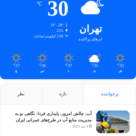
30
℃
تهران
33º - 28º
23%
2.68 کیلومتر/ساعت
ابرهای پراکنده
37
36
37
35
33
℃
℃
℃
℃
℃
ش
ی
د
س
چ
پرخواننده
تازه
نظر
آب، چالش امروز، پایداری فردا: نگاهی نو به
مدیریت منابع آب در طرح‌های عمرانی ایران
4 می 2025