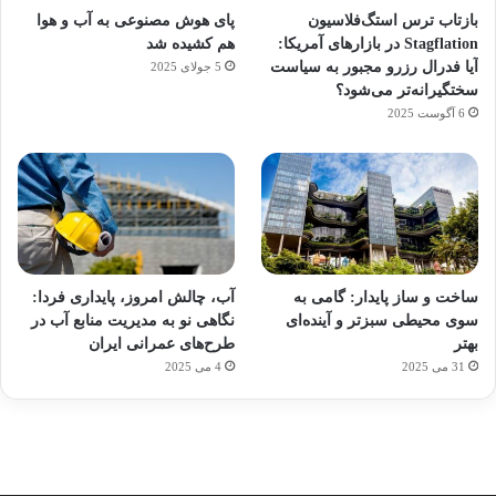
بازتاب ترس استگ‌فلاسیون
پای هوش مصنوعی به آب و هوا
Stagflation در بازارهای آمریکا:
هم کشیده شد
آیا فدرال رزرو مجبور به سیاست
5 جولای 2025
سختگیرانه‌تر می‌شود؟
6 آگوست 2025
آماده
ی سفر
ورزش
عکاسی
هدفون
برای
مجازی
با
با طعم
های
ساخت و ساز پایدار: گامی به
آب، چالش امروز، پایداری فردا:
کشف
…
ساعت
2023
سوی محیطی سبزتر و آینده‌ای
نگاهی نو به مدیریت منابع آب در
توسط
توسط
توسط
هوشمند
توسط
توسط
بهتر
طرح‌های عمرانی ایران
ژاکت
ژاکت
ژاکت
ژاکت
ژاکت
31 می 2025
4 می 2025
در
در
در
در
در
دسامبر
دسامبر
دسامبر
دسامبر
دسامبر
12, 2022
12, 2022
12, 2022
12, 2022
12, 2022