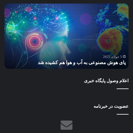
پای
سا
هوش
و
مصنوعی
ساز
به
پاید
آب
گام
و
به
هوا
سو
هم
مح
س
کشیده
سبز
5 جولای 2025
پای هوش مصنوعی به آب و هوا هم کشیده شد
ب
شد
و
آیند
بهتر
اعلام وصول پایگاه خبری
عضویت در خبرنامه