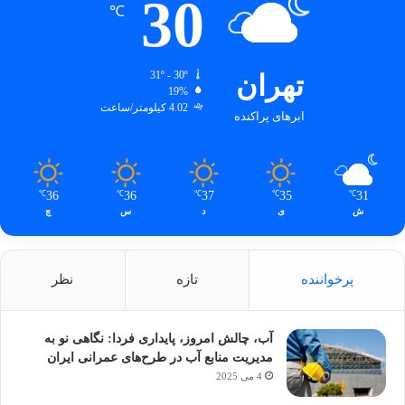
30
℃
تهران
31º - 30º
19%
4.02 کیلومتر/ساعت
ابرهای پراکنده
36
36
37
35
31
℃
℃
℃
℃
℃
ش
ی
د
س
چ
پرخواننده
تازه
نظر
آب، چالش امروز، پایداری فردا: نگاهی نو به
مدیریت منابع آب در طرح‌های عمرانی ایران
4 می 2025