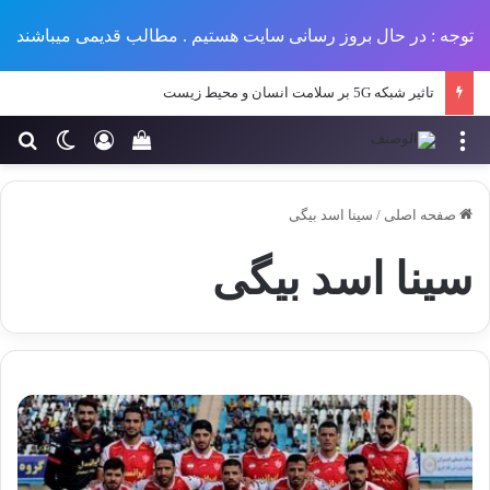
توجه : در حال بروز رسانی سایت هستیم . مطالب قدیمی میباشند
تاثیر شبکه 5G بر سلامت انسان و محیط زیست
منو
ورود
تغییر پو
جس
سبد خرید خود را مش
صفحه اصلی
/
سینا اسد بیگی
سینا اسد بیگی