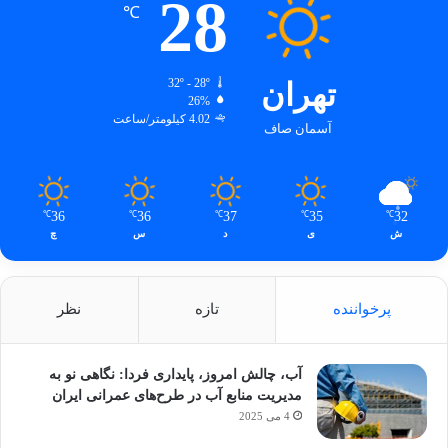
28
℃
تهران
32º - 28º
26%
4.02 کیلومتر/ساعت
آسمان صاف
36
36
37
35
32
℃
℃
℃
℃
℃
ش
ی
د
س
چ
پرخواننده
تازه
نظر
آب، چالش امروز، پایداری فردا: نگاهی نو به
مدیریت منابع آب در طرح‌های عمرانی ایران
4 می 2025