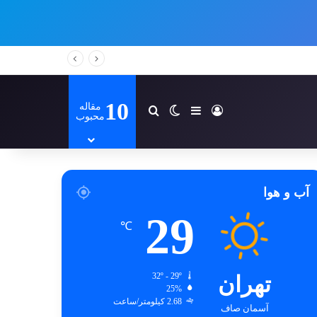
10
مقاله
ورود
سایدبار
تغییر پوسته
جستجو برای
محبوب
آب و هوا
29
℃
تهران
32º - 29º
25%
2.68 کیلومتر/ساعت
آسمان صاف