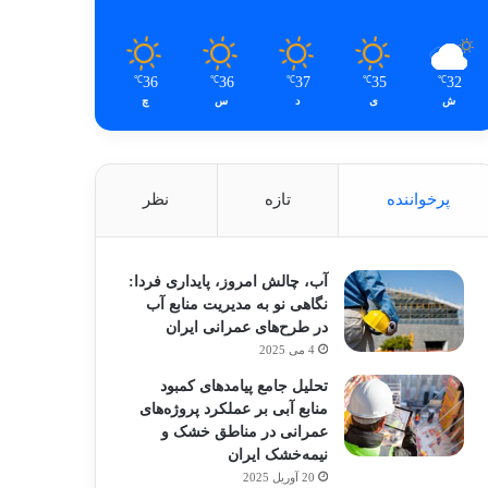
36
36
37
35
32
℃
℃
℃
℃
℃
ش
ی
د
س
چ
پرخواننده
تازه
نظر
آب، چالش امروز، پایداری فردا:
نگاهی نو به مدیریت منابع آب
در طرح‌های عمرانی ایران
4 می 2025
تحلیل جامع پیامدهای کمبود
منابع آبی بر عملکرد پروژه‌های
عمرانی در مناطق خشک و
نیمه‌خشک ایران
20 آوریل 2025