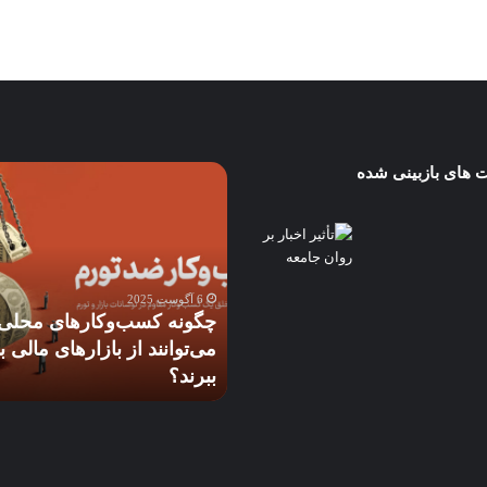
 های بازبینی شده
چگونه
بازتاب
کسب‌وکارهای
ترس
محلی
استگ‌فلاسی
می‌توانند
Stagflation
از
در
6 آگوست 2025
بازارهای
بازارهای
بازتاب
6 آگوست 2025
مالی
آمریکا:
یداری فردا:
چگونه کسب‌وکارهای محلی
بهره
آیا
منابع آب در
می‌توانند از بازارهای مالی بهره
فدرال 
ببرند؟
فدرال
ران
ببرند؟
سختگیر
رزرو
مجبور
به
سیاست
سختگیرانه‌ت