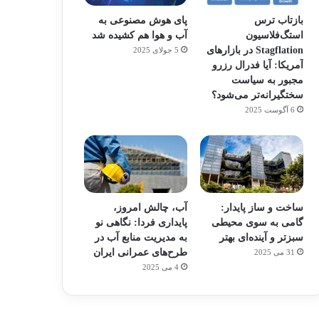
بازتاب ترس
پای هوش مصنوعی به
استگ‌فلاسیون
آب و هوا هم کشیده شد
Stagflation در بازارهای
5 جولای 2025
آمریکا: آیا فدرال رزرو
مجبور به سیاست
سختگیرانه‌تر می‌شود؟
6 آگوست 2025
ساخت و ساز پایدار:
آب، چالش امروز،
گامی به سوی محیطی
پایداری فردا: نگاهی نو
سبزتر و آینده‌ای بهتر
به مدیریت منابع آب در
طرح‌های عمرانی ایران
31 می 2025
م
هدفون های 2023
4 می 2025
توسط ژاکت
در دسامبر 12, 2022