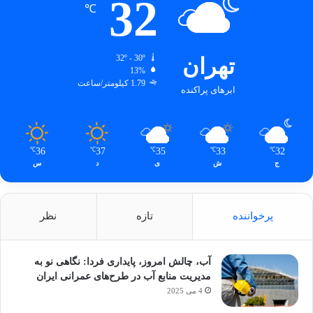
32
℃
تهران
32º - 30º
13%
1.79 کیلومتر/ساعت
ابرهای پراکنده
36
37
35
33
32
℃
℃
℃
℃
℃
ج
ش
ی
د
س
پرخواننده
تازه
نظر
آب، چالش امروز، پایداری فردا: نگاهی نو به
مدیریت منابع آب در طرح‌های عمرانی ایران
4 می 2025