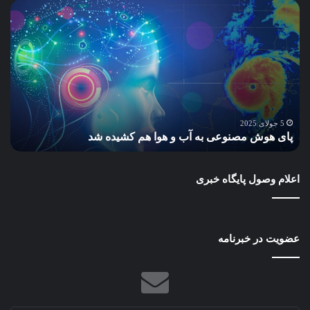
پای
سا
هوش
و
مصنوعی
ساز
به
پاید
آب
گام
و
به
هوا
سو
هم
مح
س
کشیده
سبز
5 جولای 2025
پای هوش مصنوعی به آب و هوا هم کشیده شد
ب
شد
و
آیند
بهتر
اعلام وصول پایگاه خبری
عضویت در خبرنامه