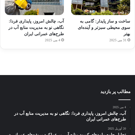
آماده
ی سفر
ورزش
عکاسی
هدفون
برای
مجازی
با
با طعم
های
ساخت و ساز پایدار: گامی به
آب، چالش امروز، پایداری فردا:
کشف
…
ساعت
2023
سوی محیطی سبزتر و آینده‌ای
نگاهی نو به مدیریت منابع آب در
توسط
توسط
توسط
هوشمند
توسط
توسط
بهتر
طرح‌های عمرانی ایران
ژاکت
ژاکت
ژاکت
ژاکت
ژاکت
31 می 2025
4 می 2025
در
در
در
در
در
دسامبر
دسامبر
دسامبر
دسامبر
دسامبر
12, 2022
12, 2022
12, 2022
12, 2022
12, 2022
مطالب پر بازدید
4 می 2025
آب، چالش امروز، پایداری فردا: نگاهی نو به مدیریت منابع آب در
طرح‌های عمرانی ایران
20 آوریل 2025
تحلیل جامع پیامدهای کمبود منابع آبی بر عملکرد پروژه‌های عمرانی در