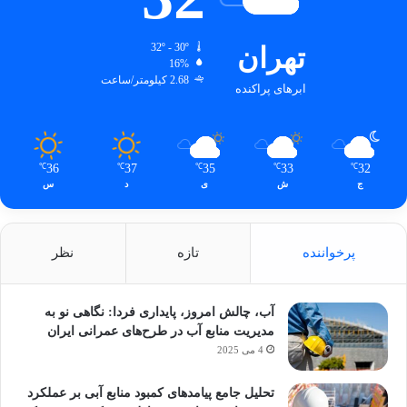
تهران
32º - 30º
16%
2.68 کیلومتر/ساعت
ابرهای پراکنده
36
37
35
33
32
℃
℃
℃
℃
℃
ج
ش
ی
د
س
پرخواننده
تازه
نظر
آب، چالش امروز، پایداری فردا: نگاهی نو به
مدیریت منابع آب در طرح‌های عمرانی ایران
4 می 2025
تحلیل جامع پیامدهای کمبود منابع آبی بر عملکرد