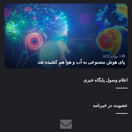
پای
سا
هوش
و
مصنوعی
ساز
به
پاید
آب
گام
و
به
هوا
سو
هم
مح
س
کشیده
سبز
5 جولای 2025
پای هوش مصنوعی به آب و هوا هم کشیده شد
ب
شد
و
آیند
بهتر
اعلام وصول پایگاه خبری
عضویت در خبرنامه