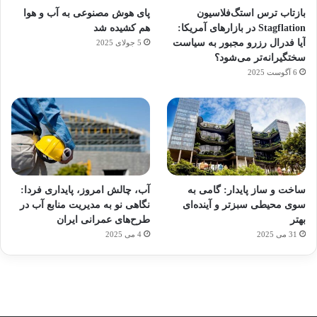
بازتاب ترس استگ‌فلاسیون
پای هوش مصنوعی به آب و هوا
Stagflation در بازارهای آمریکا:
هم کشیده شد
آیا فدرال رزرو مجبور به سیاست
5 جولای 2025
سختگیرانه‌تر می‌شود؟
6 آگوست 2025
آماده
ی سفر
ورزش
عکاسی
هدفون
برای
مجازی
با
با طعم
های
ساخت و ساز پایدار: گامی به
آب، چالش امروز، پایداری فردا:
کشف
…
ساعت
2023
سوی محیطی سبزتر و آینده‌ای
نگاهی نو به مدیریت منابع آب در
توسط
توسط
توسط
هوشمند
توسط
توسط
بهتر
طرح‌های عمرانی ایران
ژاکت
ژاکت
ژاکت
ژاکت
ژاکت
31 می 2025
4 می 2025
در
در
در
در
در
دسامبر
دسامبر
دسامبر
دسامبر
دسامبر
12, 2022
12, 2022
12, 2022
12, 2022
12, 2022