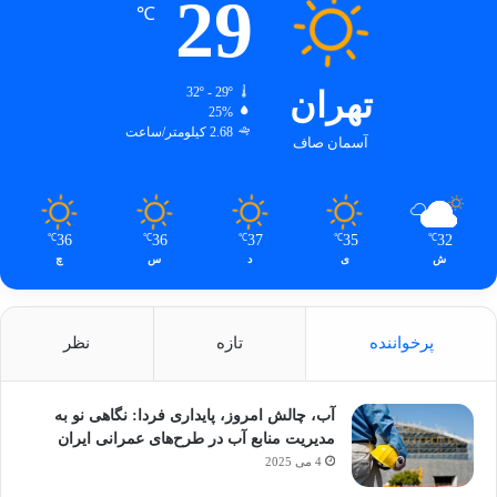
29
℃
تهران
32º - 29º
25%
2.68 کیلومتر/ساعت
آسمان صاف
36
36
37
35
32
℃
℃
℃
℃
℃
ش
ی
د
س
چ
پرخواننده
تازه
نظر
آب، چالش امروز، پایداری فردا: نگاهی نو به
مدیریت منابع آب در طرح‌های عمرانی ایران
4 می 2025