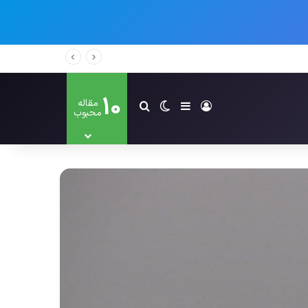
10
مقاله
ورود
سایدبار
تغییر پوسته
جستجو برای
محبوب