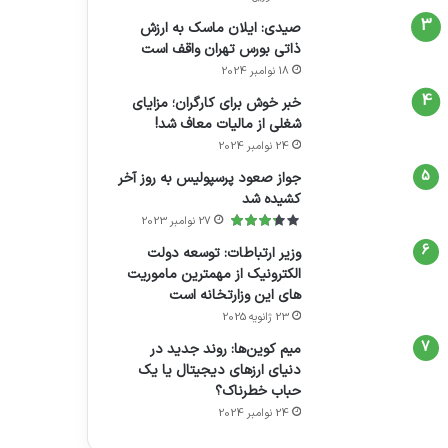
صیدی: ایلان ماسک به ارزش
ذاتی بورس تهران واقف است
18 نوامبر 2024
خبر خوش برای کارگران؛ مزایای
شغلی از مالیات معاف شد!
24 نوامبر 2024
جواز صعود پرسپولیس به روز آخر
کشیده شد
27 نوامبر 2023
وزیر ارتباطات: توسعه دولت
الکترونیک از مهمترین ماموریت
های این وزارتخانه است
23 ژانویه 2025
میم کوین‌ها: روند جدید در
دنیای ارزهای دیجیتال یا یک
حباب خطرناک؟
24 نوامبر 2024