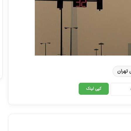
تهران
کپی لینک