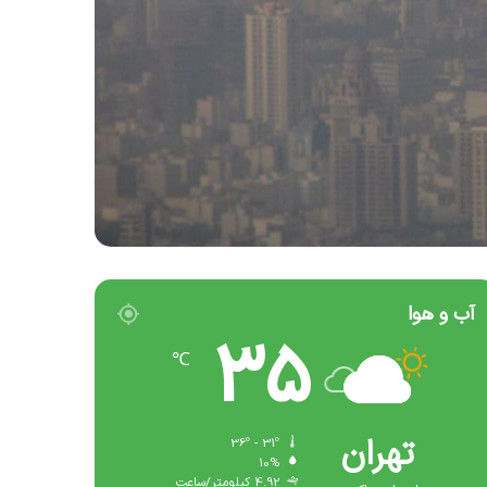
آب و هوا
35
℃
تهران
36º - 31º
10%
4.92 کیلومتر/ساعت