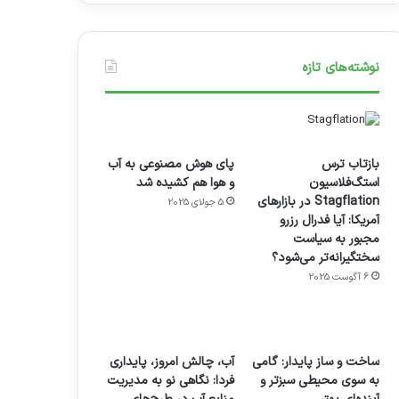
نوشته‌های تازه
بازتاب ترس
پای هوش مصنوعی به آب
استگ‌فلاسیون
و هوا هم کشیده شد
Stagflation در بازارهای
5 جولای 2025
آمریکا: آیا فدرال رزرو
مجبور به سیاست
سختگیرانه‌تر می‌شود؟
6 آگوست 2025
ساخت و ساز پایدار: گامی
آب، چالش امروز، پایداری
به سوی محیطی سبزتر و
فردا: نگاهی نو به مدیریت