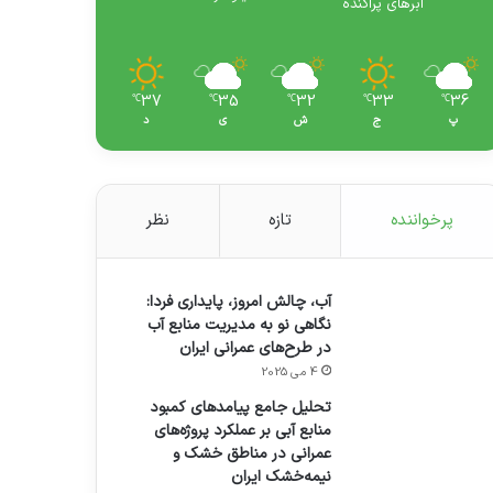
ابرهای پراکنده
37
35
32
33
36
℃
℃
℃
℃
℃
پ
ج
ش
ی
د
پرخواننده
تازه
نظر
آب، چالش امروز، پایداری فردا:
نگاهی نو به مدیریت منابع آب
در طرح‌های عمرانی ایران
4 می 2025
تحلیل جامع پیامدهای کمبود
منابع آبی بر عملکرد پروژه‌های
عمرانی در مناطق خشک و
نیمه‌خشک ایران