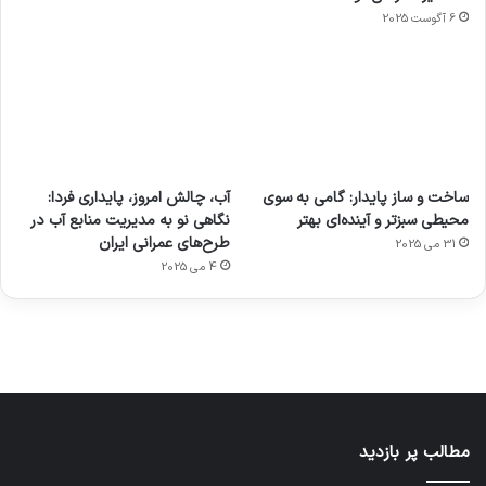
6 آگوست 2025
آماده
ی سفر
عکاسی
هدفون
ورزش با
برای
مجازی
با طعم
های
ساخت و ساز پایدار: گامی به سوی
آب، چالش امروز، پایداری فردا:
ساعت
کشف
…
2023
محیطی سبزتر و آینده‌ای بهتر
نگاهی نو به مدیریت منابع آب در
هوشمند
توسط
توسط
توسط
توسط
طرح‌های عمرانی ایران
31 می 2025
ژاکت
ژاکت
توسط
ژاکت
ژاکت
در
در
ژاکت
4 می 2025
در
در
دسامبر
دسامبر
در دسامبر
دسامبر
دسامبر
12, 2022
12, 2022
12, 2022
12, 2022
12, 2022
مطالب پر بازدید