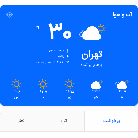
آب و هوا
30
℃
تهران
34º - 30º
22%
2.68 کیلومتر/ساعت
ابرهای پراکنده
36
37
35
33
34
℃
℃
℃
℃
℃
ج
ش
ی
د
س
پرخواننده
تازه
نظر