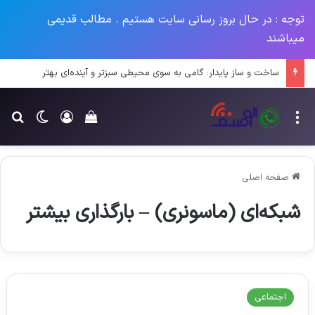
توجه : در حال بروز رسانی سایت هستیم . مطالب قدیمی
میباشند
ساخت و ساز پایدار: گامی به سوی محیطی سبزتر و آینده‌ای بهتر
منو
ورود
تغییر پو
جس
سبد خرید خود را م
صفحه اصلی
شبکه‌ای (ماسونری) – بارگذاری بیشتر
اجتماعی