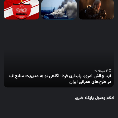
آب،
چگو
چالش
کسب
امروز،
مح
پایداری
می‌
فردا:
از
نگاهی
بازا
نو
مال
به
بهر
4 می 2025
آب، چالش امروز، پایداری فردا: نگاهی نو به مدیریت منابع آب
چ
مدیریت
ببر
در طرح‌های عمرانی ایران
ب
منابع
آب
در
اعلام وصول پایگاه خبری
طرح‌های
عمرانی
ایران