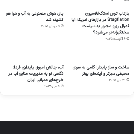
بازتاب ترس استگ‌فلاسیون
پای هوش مصنوعی به آب و هوا هم
Stagflation در بازارهای آمریکا: آیا
کشیده شد
فدرال رزرو مجبور به سیاست
5 جولای 2025
سختگیرانه‌تر می‌شود؟
6 آگوست 2025
آماده
ی سفر
عکاسی
هدفون
ورزش با
برای
مجازی
با طعم
های
ساخت و ساز پایدار: گامی به سوی
آب، چالش امروز، پایداری فردا:
ساعت
کشف
…
2023
محیطی سبزتر و آینده‌ای بهتر
نگاهی نو به مدیریت منابع آب در
هوشمند
توسط
توسط
توسط
توسط
طرح‌های عمرانی ایران
31 می 2025
ژاکت
ژاکت
توسط
ژاکت
ژاکت
در
در
ژاکت
4 می 2025
در
در
دسامبر
دسامبر
در دسامبر
دسامبر
دسامبر
12, 2022
12, 2022
12, 2022
12, 2022
12, 2022