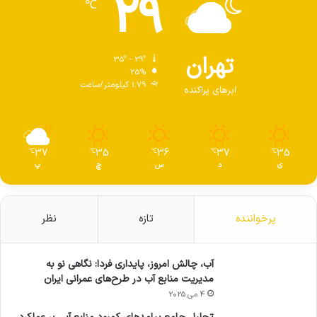
29
℃
تهران
35º - 29º
25%
1.79 کیلومتر/ساعت
ابرهای پراکنده
37
35
36
37
35
℃
℃
℃
℃
℃
ی
د
س
چ
پ
پرخواننده
تازه
نظر
آب، چالش امروز، پایداری فردا: نگاهی نو به
مدیریت منابع آب در طرح‌های عمرانی ایران
4 می 2025