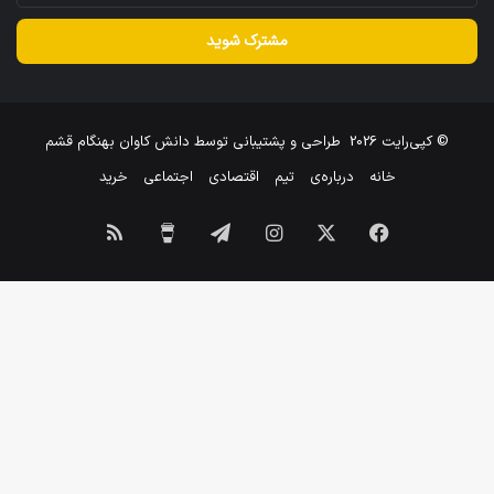
خود
را
وارد
کنید
© کپی‌رایت 2026
طراحی و پشتیبانی توسط
دانش کاوان بهنگام قشم
خانه
درباره‌ی
تیم
اقتصادی
اجتماعی
خرید
فیسبوک
X
اینستاگرام
تلگرام
برای
خوراک
من
یک
قهوه
بخر