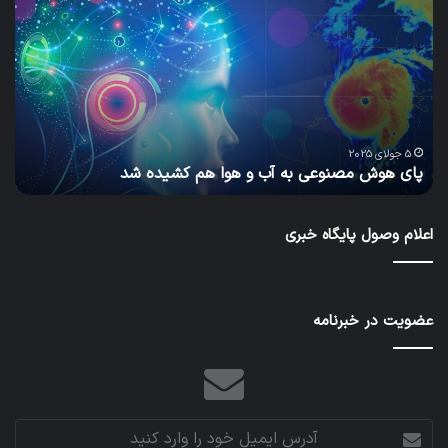
هوش
و
مصنوعی
ساز
به
پاید
آب
گام
و
به
هوا
سو
هم
مح
یا
س
کشیده
سبز
5 جولای 2025
پای هوش مصنوعی به آب و هوا هم کشیده شد
ب
شد
و
آیند
بهت
اعلام وصول پایگاه خبری
عضویت در خبرنامه
آدرس