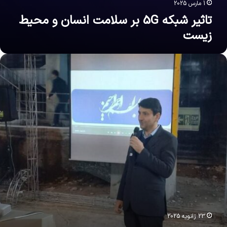
1 مارس 2025
تاثیر شبکه 5G بر سلامت انسان و محیط
زیست
زیر
رتباطات:
وسعه
ولت
لکترونیک
ز
همترین
اموریت
ای
ین
زارتخانه
ست
23 ژانویه 2025