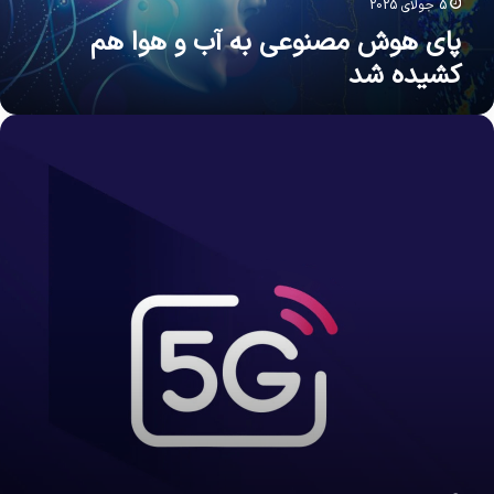
د
5 جولای 2025
پای هوش مصنوعی به آب و هوا هم
کشیده شد
اثیر
بکه
5
ر
لامت
نسان
حیط
یست