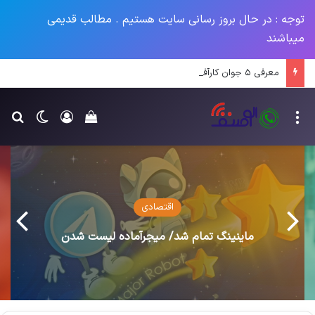
توجه : در حال بروز رسانی سایت هستیم . مطالب قدیمی
میباشند
معرفی ۵ جوان کارآفرین ایرانی در سال ۱۴۰۳
منو
ورود
تغییر پو
جس
سبد خرید خود را م
اقتصادی
ماینینگ تمام شد/ میجرآماده لیست شدن