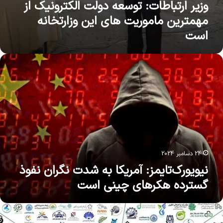
وزیر ارتباطات: توسعه دولت الکترونیک از
مهمترین ماموریت های این وزارتخانه
است
یویورک‌تایمز:
مریکا
ه
دت
گران
فوذ
سترده
کرهای
ینی
ست
24 دسامبر 2024
نیویورک‌تایمز: آمریکا به شدت نگران نفوذ
گسترده هکرهای چینی است
عرفی