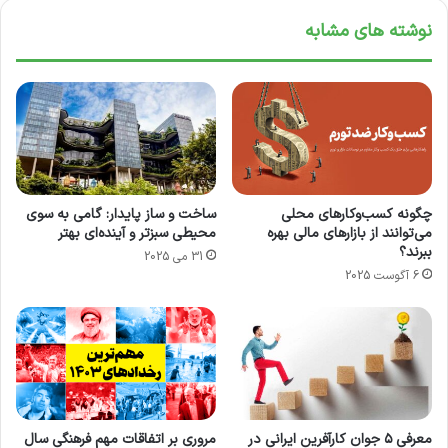
جلوی هم هدر رفتن انرژی را بگیرند .
نوشته های مشابه
چگونه کسب‌وکارهای محلی
ساخت و ساز پایدار: گامی به سوی
می‌توانند از بازارهای مالی بهره
محیطی سبزتر و آینده‌ای بهتر
ببرند؟
31 می 2025
6 آگوست 2025
لورم ایپسوم متن ساختگی با تولید سادگی
نامفهوم از صنعت چاپ و با استفاده از طراحان
گرافیک است. چاپگرها و متون بلکه روزنامه و
معرفی ۵ جوان کارآفرین ایرانی در
مروری بر اتفاقات مهم فرهنگی سال