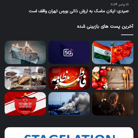
18 نوامبر 2024
صیدی: ایلان ماسک به ارزش ذاتی بورس تهران واقف است
آخرین پست های بازبینی شده
بازتاب
پای
ترس
هو