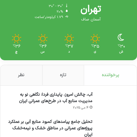
دارند، از جمله وسایل گرمایشی که در کشور ما
تهران
30º - 30º
استفاده زیادی دارند، میتوان موارد زیر را نام برد:
20%
1.79 کیلومتر/ساعت
آسمان صاف
بخاری های گازی (بیشترین استفاده در ایران)
شومینه برقی و یا طبیعی
36
36
37
35
30
℃
℃
℃
℃
℃
پکیج های دیوای و زمینی
ش
ی
د
س
چ
بخاری های برقی
پرخواننده
تازه
نظر
شوفاژ با سیستم موتور خانه
پنل های خورشیدی
آب، چالش امروز، پایداری فردا: نگاهی نو به
مدیریت منابع آب در طرح‌های عمرانی ایران
4 می 2025
تحلیل جامع پیامدهای کمبود منابع آبی بر عملکرد
پروژه‌های عمرانی در مناطق خشک و نیمه‌خشک
ایران