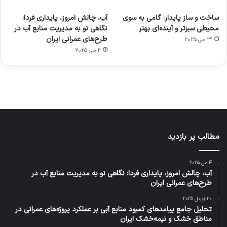
ورزش با
برای
مجازی
با طعم
های
ساخت و ساز پایدار: گامی به سوی
آب، چالش امروز، پایداری فردا:
ساعت
کشف
…
2023
محیطی سبزتر و آینده‌ای بهتر
نگاهی نو به مدیریت منابع آب در
هوشمند
توسط
توسط
توسط
توسط
طرح‌های عمرانی ایران
31 می 2025
ژاکت
ژاکت
توسط
ژاکت
ژاکت
در
در
ژاکت
4 می 2025
در
در
دسامبر
دسامبر
در دسامبر
دسامبر
دسامبر
12, 2022
12, 2022
12, 2022
12, 2022
12, 2022
مطالب پر بازدید
4 می 2025
آب، چالش امروز، پایداری فردا: نگاهی نو به مدیریت منابع آب در
طرح‌های عمرانی ایران
20 آوریل 2025
تحلیل جامع پیامدهای کمبود منابع آبی بر عملکرد پروژه‌های عمرانی در
مناطق خشک و نیمه‌خشک ایران