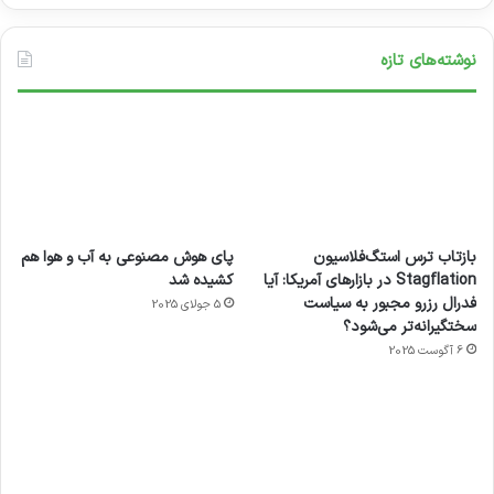
مناطق دور افتاده که دسترسی به برق ندارند و یا
اینکه در ساختمان هایی که مصرف برق بهینه تری را
نوشته‌های تازه
میخواهند، نصب میشود. بنابراین میتوانید با خیال
راحت از شومینه و یا بخاری برقی استفاده کنید و
دغدغه هزینه و قبض برق را نداشته باشید.
زمستان
محتوا
بازتاب ترس استگ‌فلاسیون
پای هوش مصنوعی به آب و هوا هم
Stagflation در بازارهای آمریکا: آیا
کشیده شد
فدرال رزرو مجبور به سیاست
5 جولای 2025
کپی لینک
سختگیرانه‌تر می‌شود؟
6 آگوست 2025
آماده
ی سفر
عکاسی
هدفون