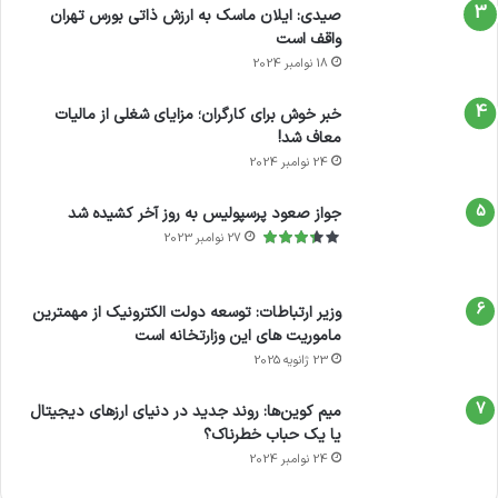
صیدی: ایلان ماسک به ارزش ذاتی بورس تهران
متاسفانه مصرف بسیار بالای برق آنها باعث شده که
واقف است
مصارف معدودی داشته باشند.
18 نوامبر 2024
خبر خوش برای کارگران؛ مزایای شغلی از مالیات
شوفاژ های موتور خانه ای معمولا در آپارتمان های
معاف شد!
24 نوامبر 2024
بزرگ و ادارات و مدارس و … استفاده میشود. خوبی
این سیستم ها این است که خطری ندارند و موتور
جواز صعود پرسپولیس به روز آخر کشیده شد
27 نوامبر 2023
خانه از قسمت مسکونی جداست و فقط آب گرم
شده به منازل راه می یابد. البته هزینه های نگهداری
وزیر ارتباطات: توسعه دولت الکترونیک از مهمترین
از موتورخانه معمولا بالاست و باید دائما متخصص،
ماموریت های این وزارتخانه است
23 ژانویه 2025
از آن نگهداری کند.
میم کوین‌ها: روند جدید در دنیای ارزهای دیجیتال
پنل های خورشیدی که مشکل مصرف برق را به
یا یک حباب خطرناک؟
24 نوامبر 2024
خوبی توانسته اند حل کنند. این پنل ها معمولا در