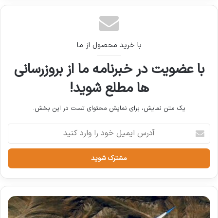
به کانال سوئز خودداری کرده‌اند و یک کشتی حامل
دام زنده که به خاورمیانه عازم شده بود، مسیر خود
را تغییر داده است.
با خرید محصول از ما
با عضویت در خبرنامه ما از بروزرسانی
نوشته های مشابه
ها مطلع شوید!
تحلیل جامع پیامدهای کمبود منابع
یک متن نمایش، برای نمایش محتوای تست در این بخش.
آبی بر عملکرد پروژه‌های عمرانی در
آدرس
مناطق خشک و نیمه‌خشک ایران
ایمیل
20 آوریل 2025
خود
را
صیدی: ایلان ماسک به ارزش ذاتی
وارد
کنید
بورس تهران واقف است
18 نوامبر 2024