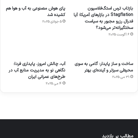
بازتاب ترس استگ‌فلاسیون
پای هوش مصنوعی به آب و هوا هم
Stagflation در بازارهای آمریکا: آیا
کشیده شد
فدرال رزرو مجبور به سیاست
5 جولای 2025
سختگیرانه‌تر می‌شود؟
6 آگوست 2025
آماده
ی سفر
عکاسی
هدفون
ورزش با
برای
مجازی
با طعم
های
ساخت و ساز پایدار: گامی به سوی
آب، چالش امروز، پایداری فردا:
ساعت
کشف
…
2023
محیطی سبزتر و آینده‌ای بهتر
نگاهی نو به مدیریت منابع آب در
هوشمند
توسط
توسط
توسط
توسط
طرح‌های عمرانی ایران
31 می 2025
ژاکت
ژاکت
توسط
ژاکت
ژاکت
در
در
ژاکت
4 می 2025
در
در
دسامبر
دسامبر
در دسامبر
دسامبر
دسامبر
12, 2022
12, 2022
12, 2022
12, 2022
12, 2022
مطالب پر بازدید