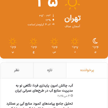
35
تهران
35º - 32º
13%
4.02 کیلومتر/ساعت
آسمان صاف
36
36
36
37
34
℃
℃
℃
℃
℃
ی
د
س
چ
پ
پرخواننده
تازه
نظر
آب، چالش امروز، پایداری فردا: نگاهی نو به
مدیریت منابع آب در طرح‌های عمرانی ایران
4 می 2025
تحلیل جامع پیامدهای کمبود منابع آبی بر عملکرد