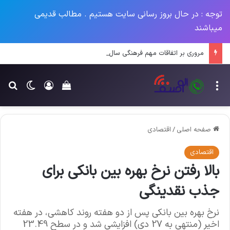
توجه : در حال بروز رسانی سایت هستیم . مطالب قدیمی
میباشند
مروری بر اتفاقات مهم فرهنگی سال ۱۴۰۳
منو
ورود
تغییر پو
جس
سبد خرید خود را م
صفحه اصلی
/
اقتصادی
اقتصادی
بالا رفتن نرخ بهره بین بانکی برای
جذب نقدینگی
نرخ بهره بین بانکی پس از دو هفته روند کاهشی، در هفته
اخیر (منتهی به 27 دی) افزایشی شد و در سطح 23.49