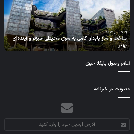
ساز
امرو
پایدار:
پاید
گامی
فردا
به
نگا
سوی
نو
محیطی
به
31 می 2025
ساخت و ساز پایدار: گامی به سوی محیطی سبزتر و آینده‌ای
آ
سبزتر
مدی
بهتر
د
و
منا
آینده‌ای
آب
بهتر
در
اعلام وصول پایگاه خبری
طرح
عمر
ایرا
عضویت در خبرنامه
آدرس
ایمیل
خود