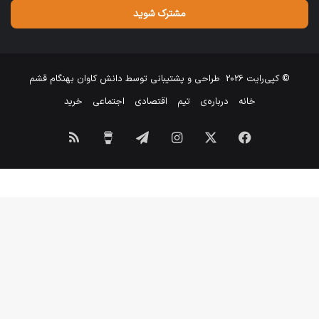
را
وارد
کنید
© کپی‌رایت 2026
طراحی و پشتیبانی توسط
دانش کاوان بهنگام قشم
خانه
درباره‌ی
تیم
اقتصادی
اجتماعی
خرید
فیسبوک
X
اینستاگرام
تلگرام
برای
خوراک
من
یک
قهوه
بخر