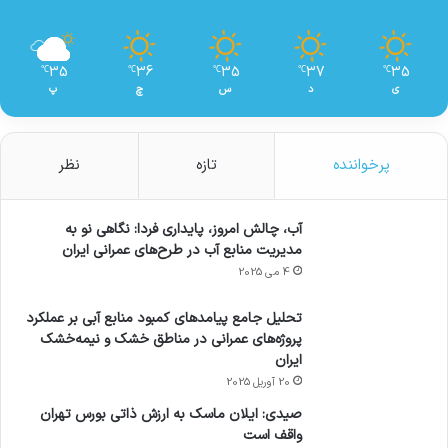
35
36
35
37
35
℃
℃
℃
℃
℃
ی
د
س
چ
پ
پرخواننده
تازه
نظر
آب، چالش امروز، پایداری فردا: نگاهی نو به
مدیریت منابع آب در طرح‌های عمرانی ایران
4 می 2025
تحلیل جامع پیامدهای کمبود منابع آبی بر عملکرد
پروژه‌های عمرانی در مناطق خشک و نیمه‌خشک
ایران
20 آوریل 2025
صیدی: ایلان ماسک به ارزش ذاتی بورس تهران
واقف است