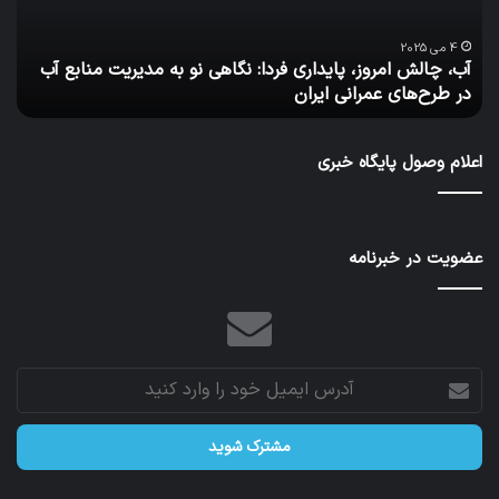
نو
مال
به
بهر
4 می 2025
آب، چالش امروز، پایداری فردا: نگاهی نو به مدیریت منابع آب
چ
مدیریت
ببر
در طرح‌های عمرانی ایران
ب
منابع
آب
در
اعلام وصول پایگاه خبری
طرح‌های
عمرانی
ایران
عضویت در خبرنامه
آدرس
ایمیل
خود
را
وارد
کنید