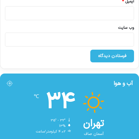
ایمیل
*
وب‌ سایت
آب و هوا
34
℃
تهران
35º - 32º
13%
4.02 کیلومتر/ساعت
آسمان صاف