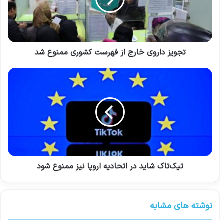
بکشد».
ولودیمیر زلنسکی، رئیس جمهور اوکراین از حمایت
کامرون در دیدار با دیپلمات بریتانیایی تشکر کرد. اما
تجویز داروی خارج از فهرست کشوری ممنوع شد
او بر اهمیت ارسال سریع سلاح‌ها از بسته کمکی
جدید تاکید کرد. زلنسکی گفت: «اول از همه، وسایل
نقلیه زرهی، مهمات و موشک‌های مختلف.»
کپی لینک
تیک‌تاک شاید در اتحادیه اروپا نیز ممنوع شود
نوشته های مشابه