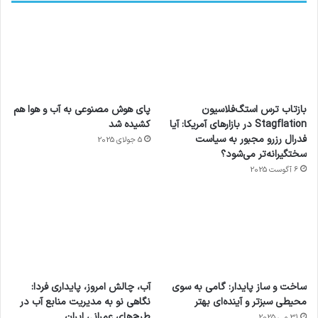
بازتاب ترس استگ‌فلاسیون
پای هوش مصنوعی به آب و هوا هم
Stagflation در بازارهای آمریکا: آیا
کشیده شد
فدرال رزرو مجبور به سیاست
5 جولای 2025
سختگیرانه‌تر می‌شود؟
6 آگوست 2025
آماده
ی سفر
عکاسی
هدفون
ورزش با
برای
مجازی
با طعم
های
ساخت و ساز پایدار: گامی به سوی
آب، چالش امروز، پایداری فردا:
ساعت
کشف
…
2023
محیطی سبزتر و آینده‌ای بهتر
نگاهی نو به مدیریت منابع آب در
هوشمند
توسط
توسط
توسط
توسط
طرح‌های عمرانی ایران
31 می 2025