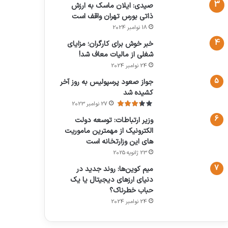
صیدی: ایلان ماسک به ارزش
ذاتی بورس تهران واقف است
18 نوامبر 2024
خبر خوش برای کارگران؛ مزایای
شغلی از مالیات معاف شد!
24 نوامبر 2024
جواز صعود پرسپولیس به روز آخر
کشیده شد
27 نوامبر 2023
وزیر ارتباطات: توسعه دولت
الکترونیک از مهمترین ماموریت
های این وزارتخانه است
23 ژانویه 2025
میم کوین‌ها: روند جدید در
دنیای ارزهای دیجیتال یا یک
حباب خطرناک؟
24 نوامبر 2024