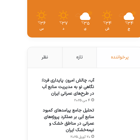
36
37
35
34
34
℃
℃
℃
℃
℃
ج
ش
ی
د
س
پرخواننده
تازه
نظر
آب، چالش امروز، پایداری فردا:
نگاهی نو به مدیریت منابع آب
در طرح‌های عمرانی ایران
4 می 2025
تحلیل جامع پیامدهای کمبود
منابع آبی بر عملکرد پروژه‌های
عمرانی در مناطق خشک و
نیمه‌خشک ایران
20 آوریل 2025