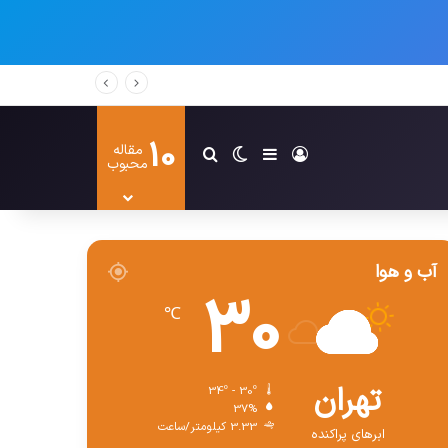
10
مقاله
ورود
سایدبار
تغییر پوسته
جستجو برای
محبوب
آب و هوا
30
℃
تهران
34º - 30º
37%
3.33 کیلومتر/ساعت
ابرهای پراکنده