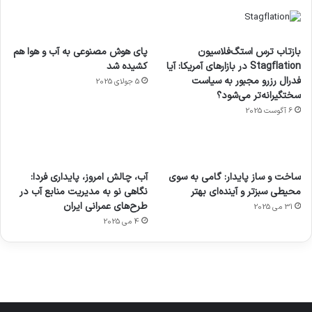
بازتاب ترس استگ‌فلاسیون
پای هوش مصنوعی به آب و هوا هم
Stagflation در بازارهای آمریکا: آیا
کشیده شد
فدرال رزرو مجبور به سیاست
5 جولای 2025
سختگیرانه‌تر می‌شود؟
6 آگوست 2025
آماده
ی سفر
عکاسی
هدفون
ورزش با
برای
مجازی
با طعم
های
ساخت و ساز پایدار: گامی به سوی
آب، چالش امروز، پایداری فردا:
ساعت
کشف
…
2023
محیطی سبزتر و آینده‌ای بهتر
نگاهی نو به مدیریت منابع آب در
هوشمند
توسط
توسط
توسط
توسط
طرح‌های عمرانی ایران
31 می 2025
ژاکت
ژاکت
توسط
ژاکت
ژاکت
در
در
ژاکت
4 می 2025
در
در
دسامبر
دسامبر
در دسامبر
دسامبر
دسامبر
12, 2022
12, 2022
12, 2022
12, 2022
12, 2022