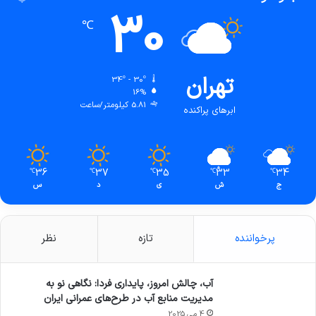
30
℃
تهران
34º - 30º
16%
5.81 کیلومتر/ساعت
ابرهای پراکنده
36
37
35
33
34
℃
℃
℃
℃
℃
ج
ش
ی
د
س
پرخواننده
تازه
نظر
آب، چالش امروز، پایداری فردا: نگاهی نو به
مدیریت منابع آب در طرح‌های عمرانی ایران
4 می 2025