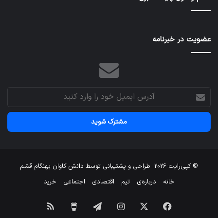
عضویت در خبرنامه
آدرس
ایمیل
خود
را
وارد
کنید
© کپی‌رایت 2026
طراحی و پشتیبانی توسط
دانش کاوان بهنگام قشم
خانه
درباره‌ی
تیم
اقتصادی
اجتماعی
خرید
فیسبوک
X
اینستاگرام
تلگرام
برای
خوراک