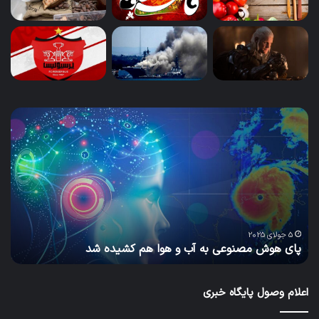
پای
سا
هوش
و
مصنوعی
ساز
به
پاید
آب
گام
و
به
هوا
سو
هم
مح
یا
س
کشیده
سبز
5 جولای 2025
پای هوش مصنوعی به آب و هوا هم کشیده شد
ب
شد
و
آیند
بهت
اعلام وصول پایگاه خبری