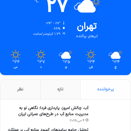
27
℃
تهران
34º - 27º
28%
1.79 کیلومتر/ساعت
ابرهای پراکنده
36
37
35
34
34
℃
℃
℃
℃
℃
ج
ش
ی
د
س
پرخواننده
تازه
نظر
آب، چالش امروز، پایداری فردا: نگاهی نو به
مدیریت منابع آب در طرح‌های عمرانی ایران
4 می 2025
تحلیل جامع پیامدهای کمبود منابع آبی بر عملکرد