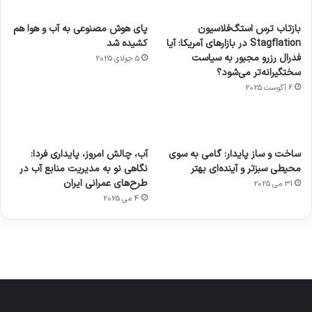
بازتاب ترس استگ‌فلاسیون
پای هوش مصنوعی به آب و هوا هم
Stagflation در بازارهای آمریکا: آیا
کشیده شد
فدرال رزرو مجبور به سیاست
5 جولای 2025
سختگیرانه‌تر می‌شود؟
6 آگوست 2025
آماده
ی سفر
عکاسی
هدفون
ورزش با
برای
مجازی
با طعم
های
ساخت و ساز پایدار: گامی به سوی
آب، چالش امروز، پایداری فردا:
ساعت
کشف
…
2023
محیطی سبزتر و آینده‌ای بهتر
نگاهی نو به مدیریت منابع آب در
هوشمند
توسط
توسط
توسط
توسط
طرح‌های عمرانی ایران
31 می 2025
ژاکت
ژاکت
توسط
ژاکت
ژاکت
در
در
ژاکت
4 می 2025
در
در
دسامبر
دسامبر
در دسامبر
دسامبر
دسامبر
12, 2022
12, 2022
12, 2022
12, 2022
12, 2022