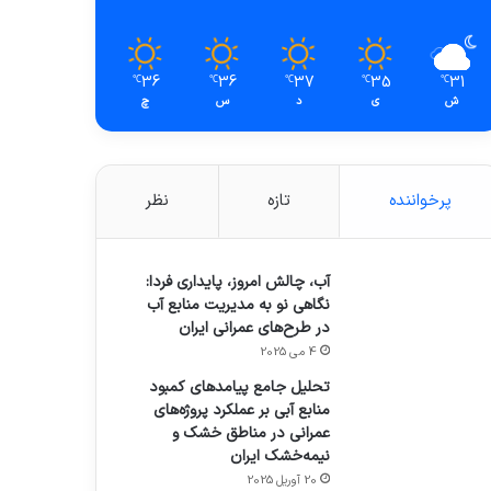
36
36
37
35
31
℃
℃
℃
℃
℃
ش
ی
د
س
چ
پرخواننده
تازه
نظر
آب، چالش امروز، پایداری فردا:
نگاهی نو به مدیریت منابع آب
در طرح‌های عمرانی ایران
4 می 2025
تحلیل جامع پیامدهای کمبود
منابع آبی بر عملکرد پروژه‌های
عمرانی در مناطق خشک و
نیمه‌خشک ایران
20 آوریل 2025