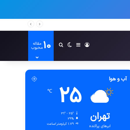
10
مقاله
ورود
سایدبار
تغییر پوسته
جستجو برای
محبوب
آب و هوا
25
℃
تهران
31º - 25º
29%
1.79 کیلومتر/ساعت
ابرهای پراکنده