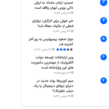
صیدی: ایلان ماسک به ارزش
ذاتی بورس تهران واقف است
18 نوامبر 2024
خبر خوش برای کارگران؛ مزایای
شغلی از مالیات معاف شد!
24 نوامبر 2024
جواز صعود پرسپولیس به روز آخر
کشیده شد
27 نوامبر 2023
وزیر ارتباطات: توسعه دولت
الکترونیک از مهمترین ماموریت
های این وزارتخانه است
23 ژانویه 2025
میم کوین‌ها: روند جدید در
دنیای ارزهای دیجیتال یا یک
حباب خطرناک؟
24 نوامبر 2024