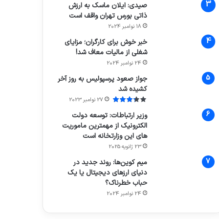
صیدی: ایلان ماسک به ارزش
ذاتی بورس تهران واقف است
18 نوامبر 2024
خبر خوش برای کارگران؛ مزایای
شغلی از مالیات معاف شد!
24 نوامبر 2024
جواز صعود پرسپولیس به روز آخر
کشیده شد
27 نوامبر 2023
وزیر ارتباطات: توسعه دولت
الکترونیک از مهمترین ماموریت
های این وزارتخانه است
23 ژانویه 2025
میم کوین‌ها: روند جدید در
دنیای ارزهای دیجیتال یا یک
حباب خطرناک؟
24 نوامبر 2024