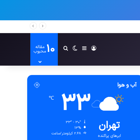
10
مقاله
ورود
سایدبار
تغییر پوسته
جستجو برای
محبوب
آب و هوا
33
℃
تهران
33º - 30º
13%
2.68 کیلومتر/ساعت
ابرهای پراکنده