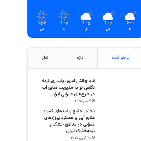
36
37
35
33
33
℃
℃
℃
℃
℃
ج
ش
ی
د
س
پرخواننده
تازه
نظر
آب، چالش امروز، پایداری فردا:
نگاهی نو به مدیریت منابع آب
در طرح‌های عمرانی ایران
4 می 2025
تحلیل جامع پیامدهای کمبود
منابع آبی بر عملکرد پروژه‌های
عمرانی در مناطق خشک و
نیمه‌خشک ایران
20 آوریل 2025