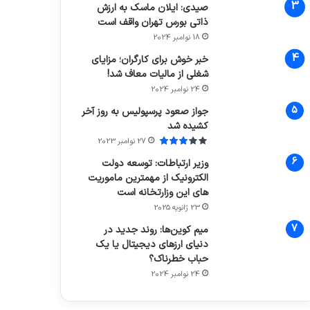
صیدی: ایلان ماسک به ارزش
ذاتی بورس تهران واقف است
18 نوامبر 2024
خبر خوش برای کارگران؛ مزایای
شغلی از مالیات معاف شد!
24 نوامبر 2024
جواز صعود پرسپولیس به روز آخر
کشیده شد
27 نوامبر 2023
وزیر ارتباطات: توسعه دولت
الکترونیک از مهمترین ماموریت
های این وزارتخانه است
23 ژانویه 2025
میم کوین‌ها: روند جدید در
دنیای ارزهای دیجیتال یا یک
حباب خطرناک؟
24 نوامبر 2024