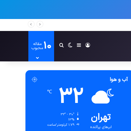
10
مقاله
ورود
سایدبار
تغییر پوسته
جستجو برای
محبوب
آب و هوا
32
℃
تهران
32º - 30º
13%
1.79 کیلومتر/ساعت
ابرهای پراکنده