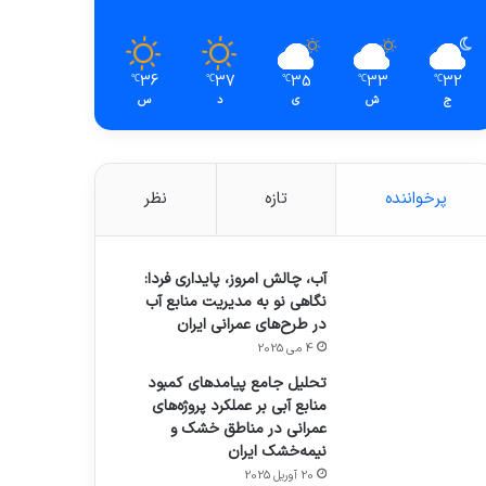
36
37
35
33
32
℃
℃
℃
℃
℃
ج
ش
ی
د
س
پرخواننده
تازه
نظر
آب، چالش امروز، پایداری فردا:
نگاهی نو به مدیریت منابع آب
در طرح‌های عمرانی ایران
4 می 2025
تحلیل جامع پیامدهای کمبود
منابع آبی بر عملکرد پروژه‌های
عمرانی در مناطق خشک و
نیمه‌خشک ایران
20 آوریل 2025