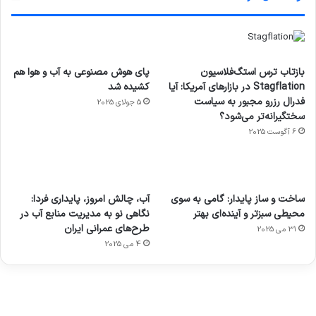
بازتاب ترس استگ‌فلاسیون
پای هوش مصنوعی به آب و هوا هم
Stagflation در بازارهای آمریکا: آیا
کشیده شد
فدرال رزرو مجبور به سیاست
5 جولای 2025
سختگیرانه‌تر می‌شود؟
6 آگوست 2025
آماده
ی سفر
عکاسی
هدفون
ورزش با
برای
مجازی
با طعم
های
ساخت و ساز پایدار: گامی به سوی
آب، چالش امروز، پایداری فردا:
ساعت
کشف
…
2023
محیطی سبزتر و آینده‌ای بهتر
نگاهی نو به مدیریت منابع آب در
هوشمند
توسط
توسط
توسط
توسط
طرح‌های عمرانی ایران
31 می 2025
ژاکت
ژاکت
توسط
ژاکت
ژاکت
در
در
ژاکت
4 می 2025
در
در
دسامبر
دسامبر
در دسامبر
دسامبر
دسامبر
12, 2022
12, 2022
12, 2022
12, 2022
12, 2022