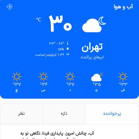
آب و هوا
30
℃
تهران
33º - 28º
15%
1.79 کیلومتر/ساعت
ابرهای پراکنده
37
36
37
35
33
℃
℃
℃
℃
℃
ش
ی
د
س
چ
پرخواننده
تازه
نظر
آب، چالش امروز، پایداری فردا: نگاهی نو به