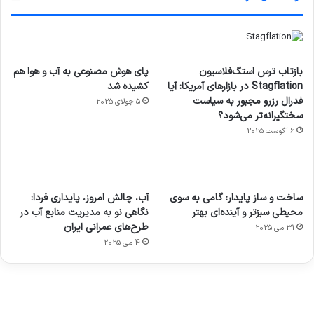
بازتاب ترس استگ‌فلاسیون
پای هوش مصنوعی به آب و هوا هم
Stagflation در بازارهای آمریکا: آیا
کشیده شد
فدرال رزرو مجبور به سیاست
5 جولای 2025
سختگیرانه‌تر می‌شود؟
6 آگوست 2025
آماده
ی سفر
عکاسی
هدفون
ورزش با
برای
مجازی
با طعم
های
ساخت و ساز پایدار: گامی به سوی
آب، چالش امروز، پایداری فردا:
ساعت
کشف
…
2023
محیطی سبزتر و آینده‌ای بهتر
نگاهی نو به مدیریت منابع آب در
هوشمند
توسط
توسط
توسط
توسط
طرح‌های عمرانی ایران
31 می 2025
ژاکت
ژاکت
توسط
ژاکت
ژاکت
در
در
ژاکت
4 می 2025
در
در
دسامبر
دسامبر
در دسامبر
دسامبر
دسامبر
12, 2022
12, 2022
12, 2022
12, 2022
12, 2022