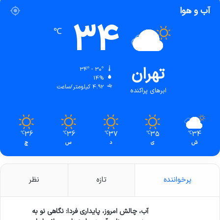
آب و هوا
34
℃
تهران
34º - 30º
14%
4.92 کیلومتر/ساعت
ابرهای پراکنده
36
36
37
35
34
℃
℃
℃
℃
℃
ش
ی
د
س
چ
پرخواننده
تازه
نظر
آب، چالش امروز، پایداری فردا: نگاهی نو به