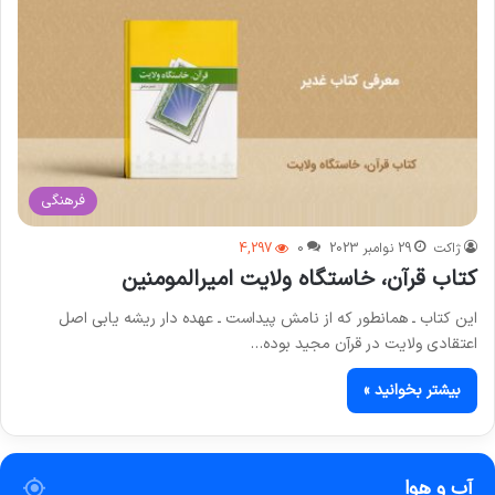
فرهنگی
ژاکت
29 نوامبر 2023
0
4,297
کتاب ⁣⁣قرآن، خاستگاه ولایت امیرالمومنین
اين كتاب‏ ـ همان‏طور كه از نامش پيداست‏ ـ عهده‏ دار ريشه‏ يابى اصل
اعتقادى ولايت در قرآن مجيد بوده…
بیشتر بخوانید »
آب و هوا