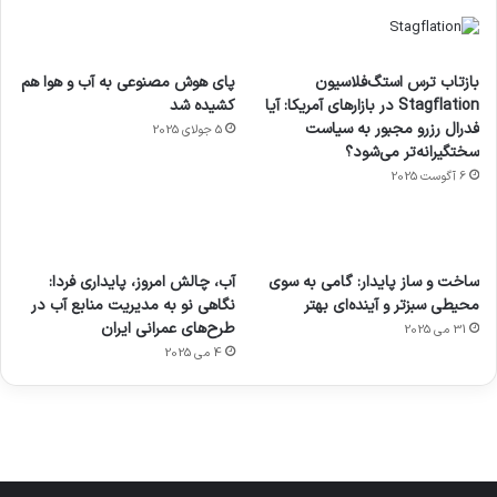
بازتاب ترس استگ‌فلاسیون
پای هوش مصنوعی به آب و هوا هم
Stagflation در بازارهای آمریکا: آیا
کشیده شد
فدرال رزرو مجبور به سیاست
5 جولای 2025
سختگیرانه‌تر می‌شود؟
6 آگوست 2025
آماده
ی سفر
عکاسی
هدفون
ورزش با
برای
مجازی
با طعم
های
ساخت و ساز پایدار: گامی به سوی
آب، چالش امروز، پایداری فردا:
ساعت
کشف
…
2023
محیطی سبزتر و آینده‌ای بهتر
نگاهی نو به مدیریت منابع آب در
هوشمند
توسط
توسط
توسط
توسط
طرح‌های عمرانی ایران
31 می 2025
ژاکت
ژاکت
توسط
ژاکت
ژاکت
در
در
ژاکت
4 می 2025
در
در
دسامبر
دسامبر
در دسامبر
دسامبر
دسامبر
12, 2022
12, 2022
12, 2022
12, 2022
12, 2022