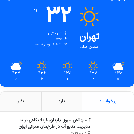
32
℃
تهران
35º - 32º
13%
4.92 کیلومتر/ساعت
آسمان صاف
37
36
35
37
35
℃
℃
℃
℃
℃
ی
د
س
چ
پ
پرخواننده
تازه
نظر
آب، چالش امروز، پایداری فردا: نگاهی نو به
مدیریت منابع آب در طرح‌های عمرانی ایران
4 می 2025