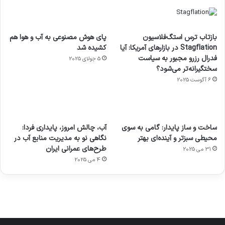
بازتاب ترس استگ‌فلاسیون
پای هوش مصنوعی به آب و هوا هم
Stagflation در بازارهای آمریکا: آیا
کشیده شد
فدرال رزرو مجبور به سیاست
5 جولای 2025
سختگیرانه‌تر می‌شود؟
6 آگوست 2025
آماده
ی سفر
عکاسی
هدفون
ورزش با
برای
مجازی
با طعم
های
ساخت و ساز پایدار: گامی به سوی
آب، چالش امروز، پایداری فردا:
ساعت
کشف
…
2023
محیطی سبزتر و آینده‌ای بهتر
نگاهی نو به مدیریت منابع آب در
هوشمند
توسط
توسط
توسط
توسط
طرح‌های عمرانی ایران
31 می 2025
ژاکت
ژاکت
توسط
ژاکت
ژاکت
در
در
ژاکت
4 می 2025
در
در
دسامبر
دسامبر
در دسامبر
دسامبر
دسامبر
12, 2022
12, 2022
12, 2022
12, 2022
12, 2022