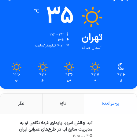
35
℃
تهران
35º - 32º
13%
4.02 کیلومتر/ساعت
آسمان صاف
36
36
36
37
34
℃
℃
℃
℃
℃
ی
د
س
چ
پ
پرخواننده
تازه
نظر
آب، چالش امروز، پایداری فردا: نگاهی نو به
مدیریت منابع آب در طرح‌های عمرانی ایران
4 می 2025