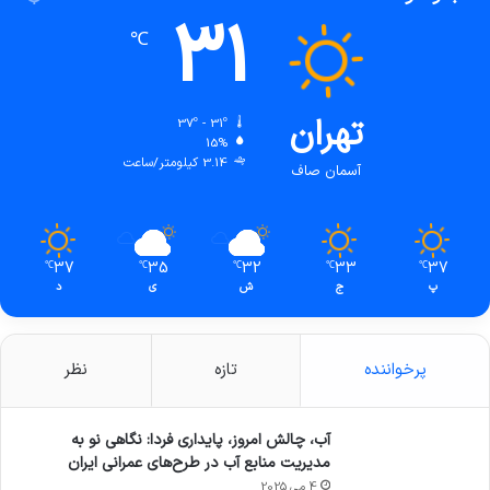
31
℃
تهران
37º - 31º
15%
3.14 کیلومتر/ساعت
آسمان صاف
37
35
32
33
37
℃
℃
℃
℃
℃
پ
ج
ش
ی
د
پرخواننده
تازه
نظر
آب، چالش امروز، پایداری فردا: نگاهی نو به
مدیریت منابع آب در طرح‌های عمرانی ایران
4 می 2025