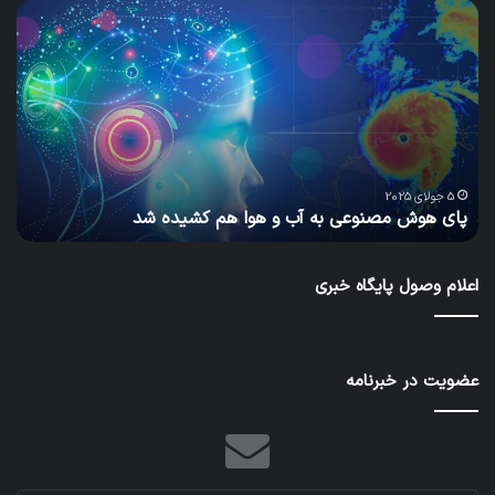
پای
سا
هوش
و
مصنوعی
ساز
به
پاید
آب
گام
و
به
هوا
سو
هم
مح
یا
س
کشیده
سبز
5 جولای 2025
پای هوش مصنوعی به آب و هوا هم کشیده شد
ب
شد
و
آیند
بهت
اعلام وصول پایگاه خبری
عضویت در خبرنامه