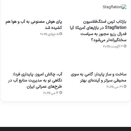
بازتاب ترس استگ‌فلاسیون
پای هوش مصنوعی به آب و هوا هم
Stagflation در بازارهای آمریکا: آیا
کشیده شد
فدرال رزرو مجبور به سیاست
5 جولای 2025
سختگیرانه‌تر می‌شود؟
6 آگوست 2025
آماده
ی سفر
عکاسی
هدفون
ورزش با
برای
مجازی
با طعم
های
ساخت و ساز پایدار: گامی به سوی
آب، چالش امروز، پایداری فردا:
ساعت
کشف
…
2023
محیطی سبزتر و آینده‌ای بهتر
نگاهی نو به مدیریت منابع آب در
هوشمند
توسط
توسط
توسط
توسط
طرح‌های عمرانی ایران
31 می 2025
ژاکت
ژاکت
توسط
ژاکت
ژاکت
در
در
ژاکت
4 می 2025
در
در
دسامبر
دسامبر
در دسامبر
دسامبر
دسامبر
12, 2022
12, 2022
12, 2022
12, 2022
12, 2022