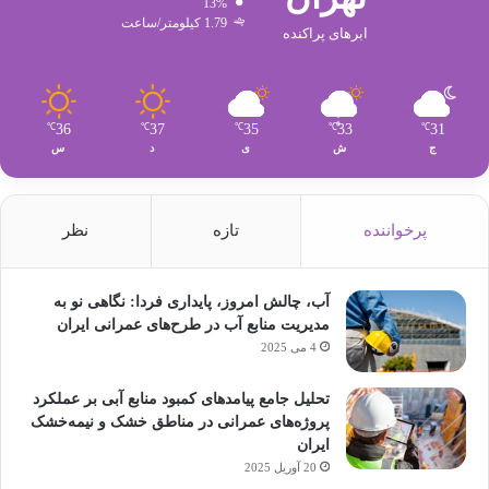
13%
1.79 کیلومتر/ساعت
ابرهای پراکنده
36
37
35
33
31
℃
℃
℃
℃
℃
ج
ش
ی
د
س
پرخواننده
تازه
نظر
آب، چالش امروز، پایداری فردا: نگاهی نو به
مدیریت منابع آب در طرح‌های عمرانی ایران
4 می 2025
تحلیل جامع پیامدهای کمبود منابع آبی بر عملکرد
پروژه‌های عمرانی در مناطق خشک و نیمه‌خشک
ایران
20 آوریل 2025