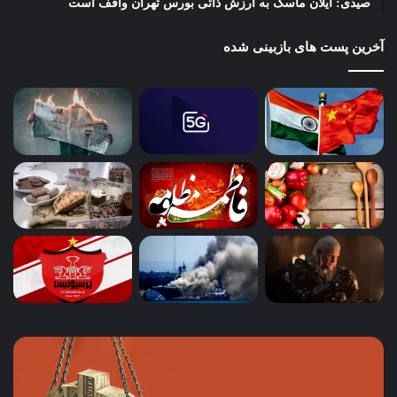
صیدی: ایلان ماسک به ارزش ذاتی بورس تهران واقف است
آخرین پست های بازبینی شده
چگونه
باز
کسب‌وکارهای
تر
محلی
است