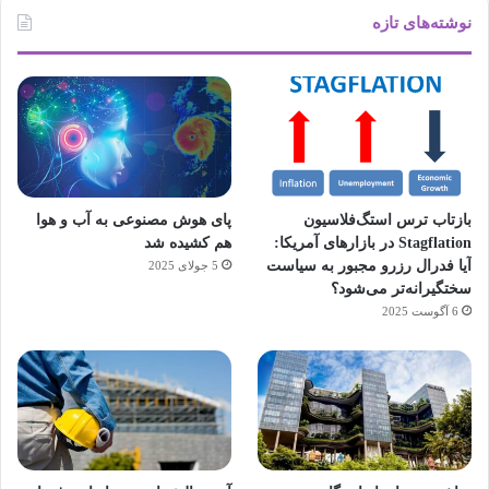
نوشته‌های تازه
بازتاب ترس استگ‌فلاسیون
پای هوش مصنوعی به آب و هوا
Stagflation در بازارهای آمریکا:
هم کشیده شد
آیا فدرال رزرو مجبور به سیاست
5 جولای 2025
سختگیرانه‌تر می‌شود؟
6 آگوست 2025
آماده
ی سفر
ورزش
عکاسی
هدفون
برای
مجازی
با
با طعم
های