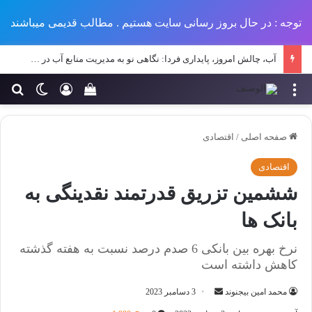
توجه : در حال بروز رسانی سایت هستیم . مطالب قدیمی میباشند
آب، چالش امروز، پایداری فردا: نگاهی نو به مدیریت منابع آب در طرح‌های عمرانی ایران
منو
ورود
تغییر پو
جس
سبد خرید خود را مش
صفحه اصلی
/
اقتصادی
اقتصادی
ششمین تزریق قدرتمند نقدینگی به
بانک ها
نرخ بهره بین بانکی 6 صدم درصد نسبت به هفته گذشته
کاهش داشته است
ارسال
محمد امین بیجنوند
3 دسامبر 2023
ایمیل