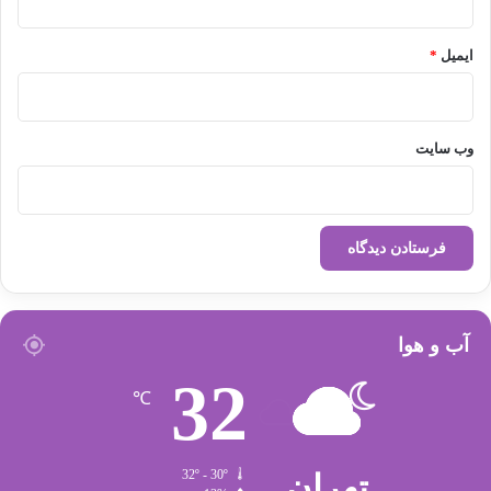
ایمیل
*
وب‌ سایت
آب و هوا
32
℃
تهران
32º - 30º