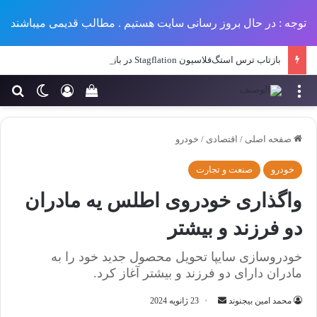
توجه : در حال بروز رسانی سایت هستیم . مطالب قدیمی میباشند
بازتاب ترس استگ‌فلاسیون Stagflation در بازارهای آمریکا: آیا فدرال رزرو مجبور به سیاست سختگیرانه‌تر می‌شود؟
منو
ورود
تغییر پو
جس
سبد خرید خود را مش
صفحه اصلی
/
اقتصادی
/
خودرو
خودرو
صنعت و تجارت
واگذاری خودروی اطلس یه مادران
دو فرزند و بیشتر
خودروسازی سایپا تحویل محصول جدید خود را به
مادران دارای دو فرزند و بیشتر آغاز کرد.
ارسال
محمد امین بیجنوند
23 ژانویه 2024