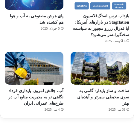
بازتاب ترس استگ‌فلاسیون
پای هوش مصنوعی به آب و هوا
Stagflation در بازارهای آمریکا:
هم کشیده شد
آیا فدرال رزرو مجبور به سیاست
5 جولای 2025
سختگیرانه‌تر می‌شود؟
6 آگوست 2025
آماده
ی سفر
ورزش
عکاسی
هدفون
برای
مجازی
با
با طعم
های
ساخت و ساز پایدار: گامی به
آب، چالش امروز، پایداری فردا:
کشف
…
ساعت
2023
سوی محیطی سبزتر و آینده‌ای
نگاهی نو به مدیریت منابع آب در
توسط
توسط
توسط
هوشمند
توسط
توسط
بهتر
طرح‌های عمرانی ایران
ژاکت
ژاکت
ژاکت
ژاکت
ژاکت
31 می 2025
4 می 2025
در
در
در
در
در
دسامبر
دسامبر
دسامبر
دسامبر
دسامبر
12, 2022
12, 2022
12, 2022
12, 2022
12, 2022