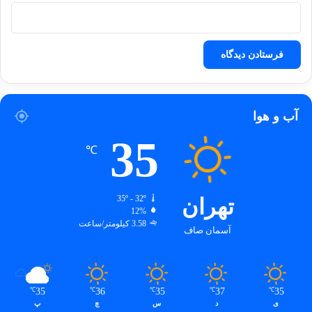
آب و هوا
35
℃
تهران
35º - 32º
12%
3.58 کیلومتر/ساعت
آسمان صاف
35
36
35
37
35
℃
℃
℃
℃
℃
ی
د
س
چ
پ