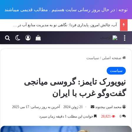
توجه : در حال بروز رسانی سایت هستیم . مطالب قدیمی میباشند
آب، چالش امروز، پایداری فردا: نگاهی نو به مدیریت منابع آب در طرح‌های عمرانی ایران
منو
ورود
تغییر پو
جس
سبد خرید خود را مش
صفحه اصلی
/
سیاست
سیاست
نیویورک‌ تایمز: گروسی میانجی
گفت‌وگو غرب با ایران
ارسال
محمد امین بیجنوند
21 ژوئن 2024
آخرین به روز رسانی: 17 می 2025
ایمیل
0
28,821
خواندن این مطلب 1 دقیقه زمان میبرد