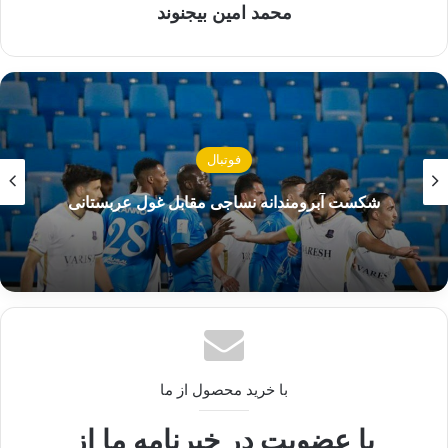
محمد امین بیجنوند
نیروهای روسیه قرار گرفته است.
نوشته های مشابه
نیویورک‌تایمز: آمریکا به شدت
فوتبال
نگران نفوذ گسترده هکرهای چینی
شکست آبرومندانه نساجی مقابل غول عربستانی
است
24 دسامبر 2024
مکرون: دوروف را برای سفر به
فرانسه دعوت نکردم
30 آگوست 2024
با خرید محصول از ما
اما در جریان این مذاکره، گفت‌وگوهای دو طرف به
با عضویت در خبرنامه ما از