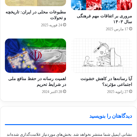
داده و خواستار دسترسی‌های بیشتر آژانس به
مطبوعات محلی در ایران: تاریخچه
سایت‌های هسته‌ای شده.
مروری بر اتفاقات مهم فرهنگی
و تحولات
سال ۱۴۰۳
24 فوریه 2025
17 مارس 2025
اما گروسی در حاشیه فعالیتش به یک میانجی برای
رد و بدل کردن پیام میان طرف‌های مذاکره‌کننده
تبدیل شده است.
اروپا
ایران
گروسی
آیا رسانه‌ها در کاهش خشونت
اهمیت رسانه در حفظ منافع ملی
اجتماعی مؤثرند؟
در شرایط تحریم
27 ژانویه 2025
28 اکتبر 2024
کپی لینک
دیدگاهتان را بنویسید
نشانی ایمیل شما منتشر نخواهد شد.
بخش‌های موردنیاز علامت‌گذاری شده‌اند