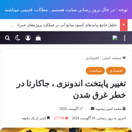
توجه : در حال بروز رسانی سایت هستیم . مطالب قدیمی میباشند
تحلیل جامع پیامدهای کمبود منابع آبی بر عملکرد پروژه‌های عمرانی در مناطق خشک و نیمه‌خشک ایران
منو
ورود
تغییر پو
جس
سبد خرید خود را مش
صفحه اصلی
/
اقتصادی
اقتصادی
سیاست
تغییر پایتخت اندونزی ، جاکارتا در
خطر غرق شدن
ارسال
محمد امین بیجنوند
17 آگوست 2024
ایمیل
آخرین به روز رسانی: 18 آگوست 2024
27,718
کمتر از یک دقیقه