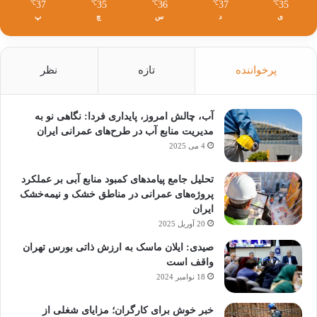
37
35
36
37
35
℃
℃
℃
℃
℃
ی
د
س
چ
پ
پرخواننده
تازه
نظر
آب، چالش امروز، پایداری فردا: نگاهی نو به
مدیریت منابع آب در طرح‌های عمرانی ایران
4 می 2025
تحلیل جامع پیامدهای کمبود منابع آبی بر عملکرد
پروژه‌های عمرانی در مناطق خشک و نیمه‌خشک
ایران
20 آوریل 2025
صیدی: ایلان ماسک به ارزش ذاتی بورس تهران
واقف است
18 نوامبر 2024
خبر خوش برای کارگران؛ مزایای شغلی از