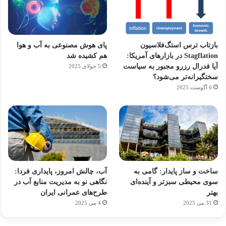
بازتاب ترس استگ‌فلاسیون
پای هوش مصنوعی به آب و هوا
Stagflation در بازارهای آمریکا:
هم کشیده شد
آیا فدرال رزرو مجبور به سیاست
5 جولای 2025
سختگیرانه‌تر می‌شود؟
6 آگوست 2025
آماده
ی سفر
ورزش
عکاسی
هدفون
برای
مجازی
با
با طعم
های
ساخت و ساز پایدار: گامی به
آب، چالش امروز، پایداری فردا:
کشف
…
ساعت
2023
سوی محیطی سبزتر و آینده‌ای
نگاهی نو به مدیریت منابع آب در
توسط
توسط
توسط
هوشمند
توسط
توسط
بهتر
طرح‌های عمرانی ایران
ژاکت
ژاکت
ژاکت
ژاکت
ژاکت
31 می 2025
4 می 2025
در
در
در
در
در
دسامبر
دسامبر
دسامبر
دسامبر
دسامبر
12, 2022
12, 2022
12, 2022
12, 2022
12, 2022