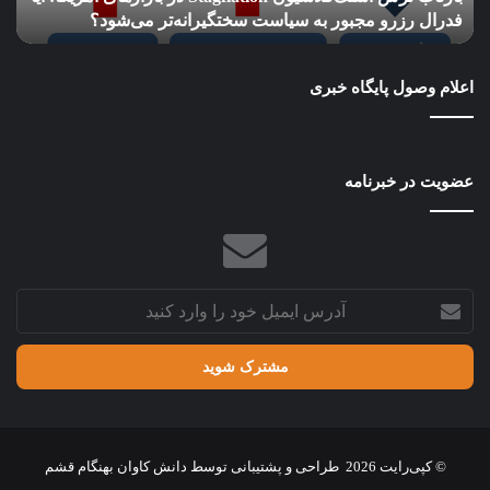
فدرال رزرو مجبور به سیاست سختگیرانه‌تر می‌شود؟
پ
رزرو
شد
مجبور
به
اعلام وصول پایگاه خبری
سیاست
سختگیرانه‌تر
می‌شود؟
عضویت در خبرنامه
آدرس
ایمیل
خود
را
وارد
کنید
© کپی‌رایت 2026
طراحی و پشتیبانی توسط
دانش کاوان بهنگام قشم