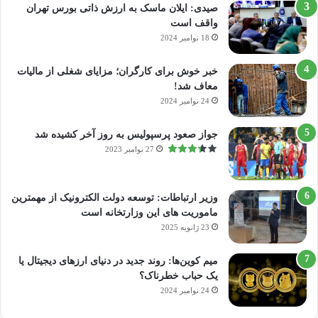
صیدی: ایلان ماسک به ارزش ذاتی بورس تهران
واقف است
18 نوامبر 2024
خبر خوش برای کارگران؛ مزایای شغلی از مالیات
معاف شد!
24 نوامبر 2024
جواز صعود پرسپولیس به روز آخر کشیده شد
27 نوامبر 2023
وزیر ارتباطات: توسعه دولت الکترونیک از مهمترین
ماموریت های این وزارتخانه است
23 ژانویه 2025
میم کوین‌ها: روند جدید در دنیای ارزهای دیجیتال یا
یک حباب خطرناک؟
24 نوامبر 2024