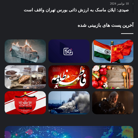
18 نوامبر 2024
صیدی: ایلان ماسک به ارزش ذاتی بورس تهران واقف است
آخرین پست های بازبینی شده
پای
سا
هوش
و