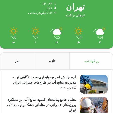
تهران
34º - 29º
35%
2.56 کیلومتر/ساعت
ابرهای پراکنده
36
37
35
34
34
℃
℃
℃
℃
℃
ج
ش
ی
د
س
پرخواننده
تازه
نظر
آب، چالش امروز، پایداری فردا: نگاهی نو به
مدیریت منابع آب در طرح‌های عمرانی ایران
4 می 2025
تحلیل جامع پیامدهای کمبود منابع آبی بر عملکرد
پروژه‌های عمرانی در مناطق خشک و نیمه‌خشک
ایران