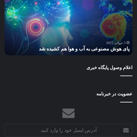
مصنوعی
ساز
به
پاید
آب
گام
و
به
هوا
سو
هم
مح
س
کشیده
سبز
5 جولای 2025
پای هوش مصنوعی به آب و هوا هم کشیده شد
ب
شد
و
آیند
بهتر
اعلام وصول پایگاه خبری
عضویت در خبرنامه
آدرس
ایمیل