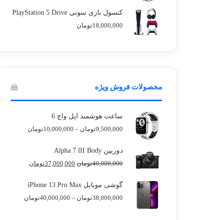
قیمت:
0
کنسول بازی سونی PlayStation 5 Drive
تا
18,000,000
تومان
10,000,000توما
محصولات فروش ویژه
ساعت هوشمند اپل واچ 6
محدوده
9,500,000
تومان
–
10,000,000
تومان
قیمت:
0
دوربین Alpha 7 lII Body
تا
قیمت
قیمت
40,000,000
تومان
37,000,000
تومان
10,000,000توما
اصلی
فعلی
40,000,000تومان
گوشی موبایل iPhone 13 Pro Max
بود.
است.
آماده برای کشف
محدوده
ی سفر مجازی 
38,000,000
تومان
–
40,000,000
تومان
قیمت:
توسط ژاکت
توسط ژاکت