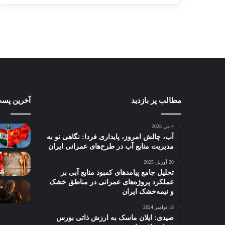
تا
در دسامبر 12, 2022
در دسامبر 12, 2022
40,000,000توم
چگونه
مطالب پر بازدید
بازتاب
آخرین پست
کسب‌وکارهای
ترس
محلی
استگ‌
4 می 2025
می‌توانند
lation
آب، چالش امروز، پایداری فردا: نگاهی نو به
از
در
مدیریت منابع آب در طرح‌های عمرانی ایران
6 آگوست 2025
بازارهای
بازاره
باز
6 آگوست 2025
20 آوریل 2025
مالی
آمریکا:
 پایداری فردا:
چگونه کسب‌وکارهای محلی
تحلیل جامع پیامدهای کمبود منابع آبی بر
بهره
آیا
ریت منابع آب در
می‌توانند از بازارهای مالی بهره
فدر
عملکرد پروژه‌های عمرانی در مناطق خشک
ببرند؟
فدرال
و نیمه‌خشک ایران
 ایران
ببرند؟
سخت
رزرو
مجبور
18 نوامبر 2024
به
صیدی: ایلان ماسک به ارزش ذاتی بورس