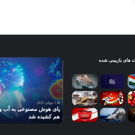
در دسامبر 12, 2022
در دسامبر 12, 2022
ان
 های بازبینی شده
پای
هوش
فلاسیون
مصنوعی
Stagf
به
آب
ای
و
تاب ترس استگ‌فلاسیون
هوا
Stagflation در بازارهای آمریکا: آیا
5 جولای 2025
هم
ال رزرو مجبور به سیاست
پای هوش مصنوعی به آب و 
کشیده
گیرانه‌تر می‌شود؟
هم کشیده شد
شد