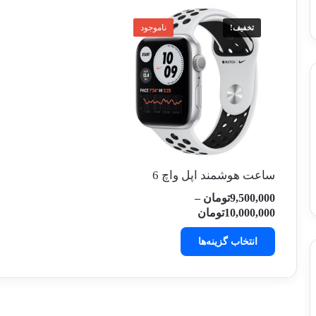
ناموجود
تخفیف!
ساعت هوشمند اپل واچ 6
9,500,000
تومان
–
محدوده
10,000,000
تومان
قیمت:
این
9,500,000تومان
انتخاب گزینه‌ها
محصول
تا
دارای
10,000,000تومان
انواع
مختلفی
می