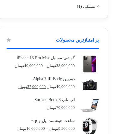
مشکی
(1)
پر امتیازترین محصولات
گوشی موبایل iPhone 13 Pro Max
محدوده
38,000,000
تومان
–
40,000,000
تومان
قیمت:
دوربین Alpha 7 lII Body
تا
قیمت
قیمت
40,000,000
تومان
37,000,000
تومان
40,000,000توم
اصلی
فعلی
40,000,000تومان
لپ تاپ Surface Book 3
بود.
است.
70,000,000
تومان
ساعت هوشمند اپل واچ 6
محدوده
9,500,000
تومان
–
10,000,000
تومان