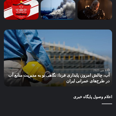
آب،
چگو
چالش
کسب
امروز،
محل
پایداری
می‌
فردا:
از
نگاهی
باز
نو
مال
به
بهر
4 می 2025
آب، چالش امروز، پایداری فردا: نگاهی نو به مدیریت منابع آب
چ
مدیریت
ببر
در طرح‌های عمرانی ایران
ب
منابع
آب
در
اعلام وصول پایگاه خبری
طرح‌های
عمرانی
ایران