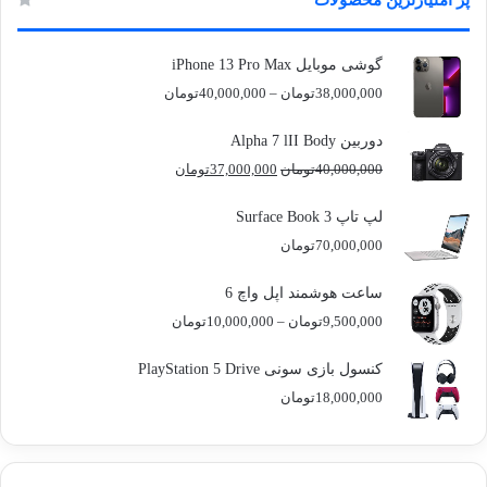
پر امتیازترین محصولات
گوشی موبایل iPhone 13 Pro Max
محدوده
38,000,000
تومان
–
40,000,000
تومان
قیمت:
38,000,000تومان
دوربین Alpha 7 lII Body
تا
قیمت
قیمت
40,000,000
تومان
37,000,000
تومان
40,000,000تومان
اصلی
فعلی
40,000,000تومان
37,000,000تومان
لپ تاپ Surface Book 3
بود.
است.
70,000,000
تومان
ساعت هوشمند اپل واچ 6
محدوده
9,500,000
تومان
–
10,000,000
تومان
قیمت:
9,500,000تومان
کنسول بازی سونی PlayStation 5 Drive
تا
18,000,000
تومان
10,000,000تومان