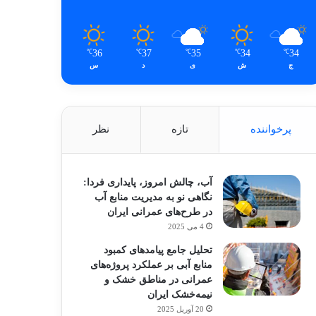
36
37
35
34
34
℃
℃
℃
℃
℃
ج
ش
ی
د
س
پرخواننده
تازه
نظر
آب، چالش امروز، پایداری فردا:
نگاهی نو به مدیریت منابع آب
در طرح‌های عمرانی ایران
4 می 2025
تحلیل جامع پیامدهای کمبود
منابع آبی بر عملکرد پروژه‌های
عمرانی در مناطق خشک و
نیمه‌خشک ایران
20 آوریل 2025