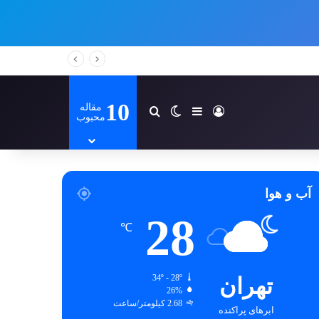
10
مقاله
ورود
سایدبار
تغییر پوسته
جستجو برای
محبوب
آب و هوا
28
℃
تهران
34º - 28º
26%
2.68 کیلومتر/ساعت
ابرهای پراکنده