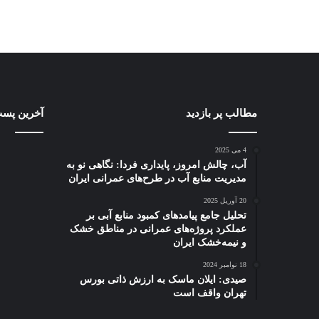
آب،
مطالب پر بازدید
چگونه
آخرین پست
چالش
کسب‌وکارهای
امروز،
محلی
4 می 2025
پایداری
می‌توانند
آب، چالش امروز، پایداری فردا: نگاهی نو به
فردا:
از
مدیریت منابع آب در طرح‌های عمرانی ایران
نگاهی
بازارهای
4 می 2025
6 آگوست 2025
20 آوریل 2025
نو
مالی
آب، چالش امروز، پایداری فردا:
چگونه کسب‌وکار
تحلیل جامع پیامدهای کمبود منابع آبی بر
به
بهره
نگاهی نو به مدیریت منابع آب در
می‌توانند از بازا
عملکرد پروژه‌های عمرانی در مناطق خشک
مدیریت
ببرند؟
و نیمه‌خشک ایران
طرح‌های عمرانی ایران
ببرند؟
منابع
آب
18 نوامبر 2024
در
صیدی: ایلان ماسک به ارزش ذاتی بورس
طرح‌های
تهران واقف است
عمرانی