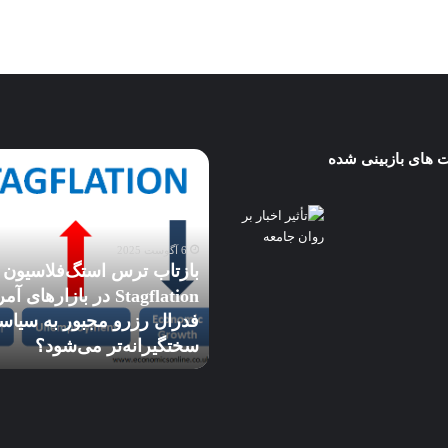
 های بازبینی شده
بازتاب
پای
ترس
هوش
استگ‌فلاسیون
مصنوعی
Stagflation
به
در
آب
6 آگوست 2025
بازارهای
و
بازتاب ترس استگ‌فلاسیون
آمریکا:
هوا
های محلی
Stagflation در بازارهای آمریکا: آیا
5 جولای 2025
آیا
هم
رهای مالی بهره
فدرال رزرو مجبور به سیاست
پای 
فدرال
کشیده
سختگیرانه‌تر می‌شود؟
هم ک
رزرو
شد
مجبور
به
سیاست
سختگیرانه‌تر