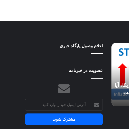
اعلام وصول پایگاه خبری
ساخت
و
ساز
پایدار:
گامی
عضویت در خبرنامه
به
31 می 2025
سوی
ساخت و ساز پایدار: گامی به
محیطی
هوش مصنوعی به آب و هوا
سوی محیطی سبزتر و آینده‌ا
سبزتر
شیده شد
بهتر
و
آدرس
آینده‌ای
ایمیل
بهتر
خود
را
وارد