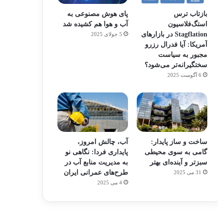
بازتاب ترس
پای هوش مصنوعی به
استگ‌فلاسیون
آب و هوا هم کشیده شد
Stagflation در بازارهای
5 جولای 2025
آمریکا: آیا فدرال رزرو
مجبور به سیاست
سختگیرانه‌تر می‌شود؟
6 آگوست 2025
ساخت و ساز پایدار:
آب، چالش امروز،
گامی به سوی محیطی
پایداری فردا: نگاهی نو
سبزتر و آینده‌ای بهتر
به مدیریت منابع آب در
طرح‌های عمرانی ایران
31 می 2025
م
هدفون های 2023
4 می 2025
توسط ژاکت
در دسامبر 12, 2022