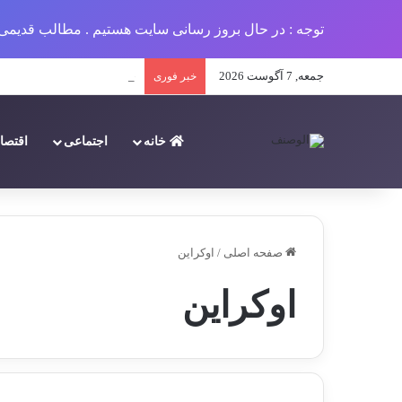
توجه : در حال بروز رسانی سایت هستیم . مطالب قدیمی 
جمعه, 7 آگوست 2026
چگونه کسب‌وکارهای محلی می‌ت
خبر فوری
خانه
اجتماعی
اقتصا
صفحه اصلی
/
اوکراین
اوکراین