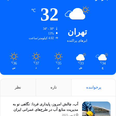
32
℃
تهران
34º - 30º
13%
4.02 کیلومتر/ساعت
ابرهای پراکنده
36
37
35
33
34
℃
℃
℃
℃
℃
ج
ش
ی
د
س
پرخواننده
تازه
نظر
آب، چالش امروز، پایداری فردا: نگاهی نو به
مدیریت منابع آب در طرح‌های عمرانی ایران
4 می 2025