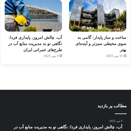
آماده
ی سفر
ورزش
عکاسی
هدفون
برای
مجازی
با
با طعم
های
ساخت و ساز پایدار: گامی به
آب، چالش امروز، پایداری فردا:
کشف
…
ساعت
2023
سوی محیطی سبزتر و آینده‌ای
نگاهی نو به مدیریت منابع آب در
توسط
توسط
توسط
هوشمند
توسط
توسط
بهتر
طرح‌های عمرانی ایران
ژاکت
ژاکت
ژاکت
ژاکت
ژاکت
31 می 2025
4 می 2025
در
در
در
در
در
دسامبر
دسامبر
دسامبر
دسامبر
دسامبر
12, 2022
12, 2022
12, 2022
12, 2022
12, 2022
مطالب پر بازدید
4 می 2025
آب، چالش امروز، پایداری فردا: نگاهی نو به مدیریت منابع آب در