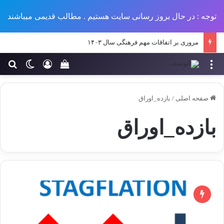
توجه : در حال بروز رسانی سایت هستیم . مطالب قدیمی میباشند
مروری بر اتفاقات مهم فرهنگی سال ۱۴۰۳
منو
ورود
تغییر پو
جس
سبد خرید خود را مش
صفحه اصلی
/
بازده_اوراق‌
بازده_اوراق‌