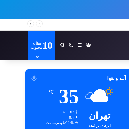
10
مقاله
ورود
سایدبار
تغییر پوسته
جستجو برای
محبوب
آب و هوا
35
℃
تهران
36º - 31º
8%
2.68 کیلومتر/ساعت
ابرهای پراکنده