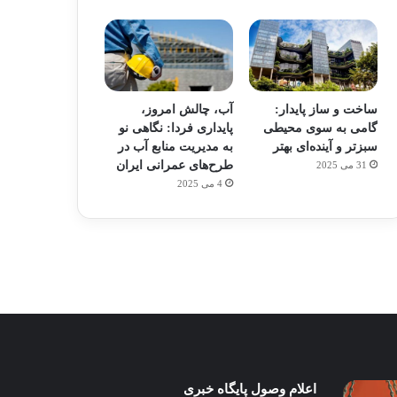
ساخت و ساز پایدار:
آب، چالش امروز،
گامی به سوی محیطی
پایداری فردا: نگاهی نو
سبزتر و آینده‌ای بهتر
به مدیریت منابع آب در
طرح‌های عمرانی ایران
31 می 2025
م
هدفون های 2023
4 می 2025
توسط ژاکت
در دسامبر 12, 2022
پای
اعلام وصول پایگاه خبری
ساخت