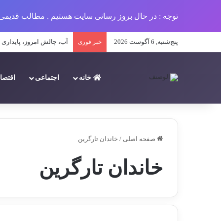
توجه : در حال بروز رسانی سایت هستیم . مطالب قدیمی 
پنج‌شنبه, 6 آگوست 2026
تحلیل جامع پیامدهای کمبو
خبر فوری
خانه
اجتماعی
اقتصا
صفحه اصلی
/
خاندان تارگرین
خاندان تارگرین