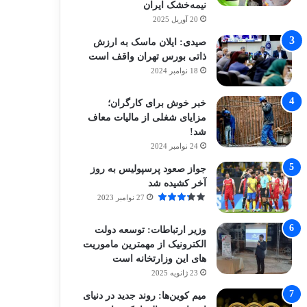
نیمه‌خشک ایران
20 آوریل 2025
صیدی: ایلان ماسک به ارزش
ذاتی بورس تهران واقف است
18 نوامبر 2024
خبر خوش برای کارگران؛
مزایای شغلی از مالیات معاف
شد!
24 نوامبر 2024
جواز صعود پرسپولیس به روز
آخر کشیده شد
27 نوامبر 2023
وزیر ارتباطات: توسعه دولت
الکترونیک از مهمترین ماموریت
های این وزارتخانه است
23 ژانویه 2025
میم کوین‌ها: روند جدید در دنیای