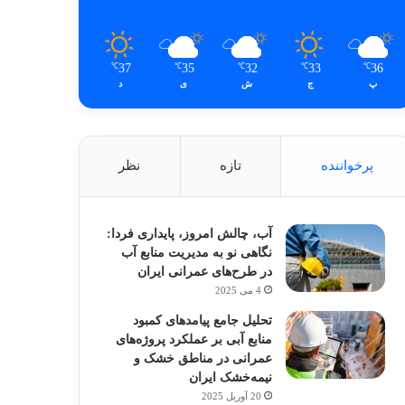
37
35
32
33
36
℃
℃
℃
℃
℃
پ
ج
ش
ی
د
پرخواننده
تازه
نظر
آب، چالش امروز، پایداری فردا:
نگاهی نو به مدیریت منابع آب
در طرح‌های عمرانی ایران
4 می 2025
تحلیل جامع پیامدهای کمبود
منابع آبی بر عملکرد پروژه‌های
عمرانی در مناطق خشک و
نیمه‌خشک ایران
20 آوریل 2025