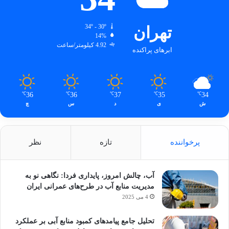
تهران
34º - 30º
14%
4.92 کیلومتر/ساعت
ابرهای پراکنده
36
36
37
35
34
℃
℃
℃
℃
℃
ش
ی
د
س
چ
پرخواننده
تازه
نظر
آب، چالش امروز، پایداری فردا: نگاهی نو به
مدیریت منابع آب در طرح‌های عمرانی ایران
4 می 2025
تحلیل جامع پیامدهای کمبود منابع آبی بر عملکرد