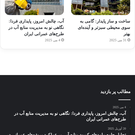
آماده
ی سفر
ورزش
عکاسی
هدفون
برای
مجازی
با
با طعم
های
ساخت و ساز پایدار: گامی به
آب، چالش امروز، پایداری فردا:
کشف
…
ساعت
2023
سوی محیطی سبزتر و آینده‌ای
نگاهی نو به مدیریت منابع آب در
توسط
توسط
توسط
هوشمند
توسط
توسط
بهتر
طرح‌های عمرانی ایران
ژاکت
ژاکت
ژاکت
ژاکت
ژاکت
31 می 2025
4 می 2025
در
در
در
در
در
دسامبر
دسامبر
دسامبر
دسامبر
دسامبر
12, 2022
12, 2022
12, 2022
12, 2022
12, 2022
مطالب پر بازدید
4 می 2025
آب، چالش امروز، پایداری فردا: نگاهی نو به مدیریت منابع آب در
طرح‌های عمرانی ایران
20 آوریل 2025
تحلیل جامع پیامدهای کمبود منابع آبی بر عملکرد پروژه‌های عمرانی در