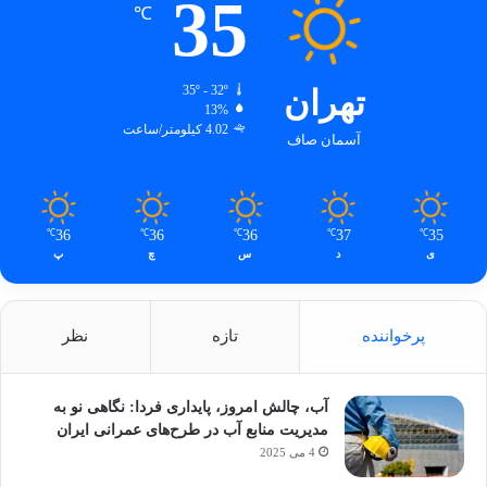
35
℃
تهران
35º - 32º
13%
4.02 کیلومتر/ساعت
آسمان صاف
36
36
36
37
35
℃
℃
℃
℃
℃
ی
د
س
چ
پ
پرخواننده
تازه
نظر
آب، چالش امروز، پایداری فردا: نگاهی نو به
مدیریت منابع آب در طرح‌های عمرانی ایران
4 می 2025