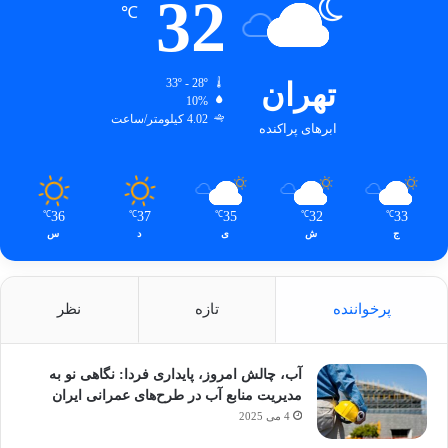
32
℃
تهران
33º - 28º
10%
4.02 کیلومتر/ساعت
ابرهای پراکنده
36
37
35
32
33
℃
℃
℃
℃
℃
ج
ش
ی
د
س
پرخواننده
تازه
نظر
آب، چالش امروز، پایداری فردا: نگاهی نو به
مدیریت منابع آب در طرح‌های عمرانی ایران
4 می 2025