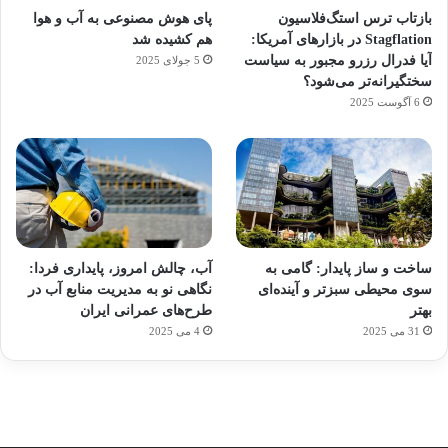
بازتاب ترس استگ‌فلاسیون
پای هوش مصنوعی به آب و هوا
Stagflation در بازارهای آمریکا:
هم کشیده شد
آیا فدرال رزرو مجبور به سیاست
5 جولای 2025
سختگیرانه‌تر می‌شود؟
6 آگوست 2025
آماده
ی سفر
ورزش
عکاسی
هدفون
برای
مجازی
با
با طعم
های
ساخت و ساز پایدار: گامی به
آب، چالش امروز، پایداری فردا:
کشف
…
ساعت
2023
سوی محیطی سبزتر و آینده‌ای
نگاهی نو به مدیریت منابع آب در
توسط
توسط
توسط
هوشمند
توسط
توسط
بهتر
طرح‌های عمرانی ایران
ژاکت
ژاکت
ژاکت
ژاکت
ژاکت
31 می 2025
4 می 2025
در
در
در
در
در
دسامبر
دسامبر
دسامبر
دسامبر
دسامبر
12, 2022
12, 2022
12, 2022
12, 2022
12, 2022