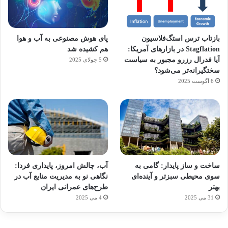
بازتاب ترس استگ‌فلاسیون
پای هوش مصنوعی به آب و هوا
Stagflation در بازارهای آمریکا:
هم کشیده شد
آیا فدرال رزرو مجبور به سیاست
5 جولای 2025
سختگیرانه‌تر می‌شود؟
6 آگوست 2025
آماده
ی سفر
ورزش
عکاسی
هدفون
برای
مجازی
با
با طعم
های
ساخت و ساز پایدار: گامی به
آب، چالش امروز، پایداری فردا:
کشف
…
ساعت
2023
سوی محیطی سبزتر و آینده‌ای
نگاهی نو به مدیریت منابع آب در
توسط
توسط
توسط
هوشمند
توسط
توسط
بهتر
طرح‌های عمرانی ایران
ژاکت
ژاکت
ژاکت
ژاکت
ژاکت
31 می 2025
4 می 2025
در
در
در
در
در
دسامبر
دسامبر
دسامبر
دسامبر
دسامبر
12, 2022
12, 2022
12, 2022
12, 2022
12, 2022