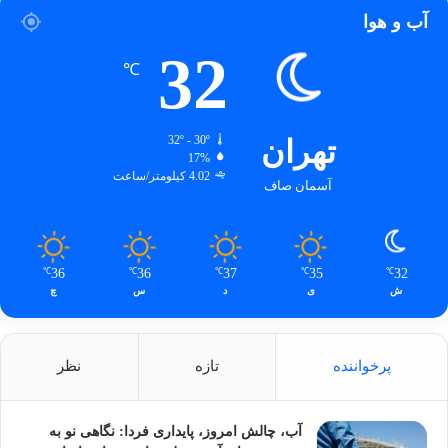
آب و هوا
32
℃
تهران
32º - 30º
17%
4.02 کیلومتر/ساعت
آسمان صاف
36
36
37
35
32
℃
℃
℃
℃
℃
ش
ی
د
س
چ
پرخواننده
تازه
نظر
آب، چالش امروز، پایداری فردا: نگاهی نو به