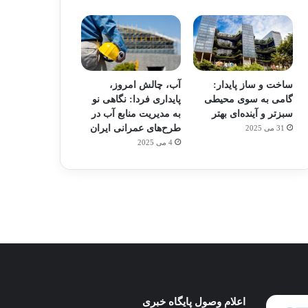
ساخت و ساز پایدار:
آب، چالش امروز،
گامی به سوی محیطی
پایداری فردا: نگاهی نو
سبزتر و آینده‌ای بهتر
به مدیریت منابع آب در
طرح‌های عمرانی ایران
31 می 2025
م
هدفون های 2023
4 می 2025
توسط ژاکت
در دسامبر 12, 2022
پای
اعلام وصول پایگاه خبری
ساخت