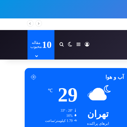
10
مقاله
ورود
سایدبار
تغییر پوسته
جستجو برای
محبوب
آب و هوا
29
℃
تهران
33º - 28º
16%
1.79 کیلومتر/ساعت
ابرهای پراکنده