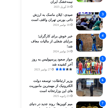
نیمه‌خشک ایران
20 آوریل 2025
صیدی: ایلان ماسک به ارزش
ذاتی بورس تهران واقف است
18 نوامبر 2024
خبر خوش برای کارگران؛
مزایای شغلی از مالیات معاف
شد!
24 نوامبر 2024
جواز صعود پرسپولیس به روز
آخر کشیده شد
27 نوامبر 2023
وزیر ارتباطات: توسعه دولت
الکترونیک از مهمترین ماموریت
های این وزارتخانه است
23 ژانویه 2025
میم کوین‌ها: روند جدید در دنیای