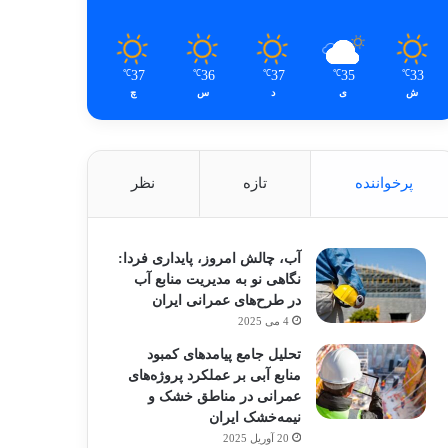
37
36
37
35
33
℃
℃
℃
℃
℃
ش
ی
د
س
چ
پرخواننده
تازه
نظر
آب، چالش امروز، پایداری فردا:
نگاهی نو به مدیریت منابع آب
در طرح‌های عمرانی ایران
4 می 2025
تحلیل جامع پیامدهای کمبود
منابع آبی بر عملکرد پروژه‌های
عمرانی در مناطق خشک و
نیمه‌خشک ایران
20 آوریل 2025